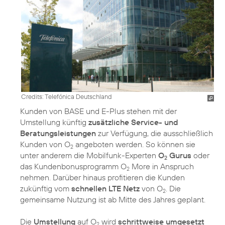
Credits: Telefónica Deutschland
Kunden von BASE und E-Plus stehen mit der
Umstellung künftig
zusätzliche Service- und
Beratungsleistungen
zur Verfügung, die ausschließlich
Kunden von O
angeboten werden. So können sie
2
unter anderem die Mobilfunk-Experten
O
Gurus
oder
2
das Kundenbonusprogramm O
More in Anspruch
2
nehmen. Darüber hinaus profitieren die Kunden
zukünftig vom
schnellen LTE Netz
von O
. Die
2
gemeinsame Nutzung ist ab Mitte des Jahres geplant.
Die
Umstellung
auf O
wird
schrittweise umgesetzt
2