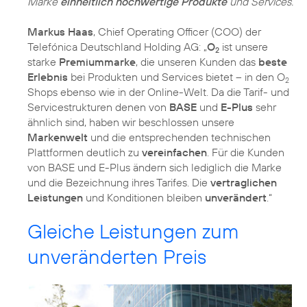
Marke
einheitlich hochwertige Produkte
und Services.
Markus Haas
, Chief Operating Officer (COO) der
Telefónica Deutschland Holding AG: „
O
ist unsere
2
starke
Premiummarke
, die unseren Kunden das
beste
Erlebnis
bei Produkten und Services bietet – in den O
2
Shops ebenso wie in der Online-Welt. Da die Tarif- und
Servicestrukturen denen von
BASE
und
E-Plus
sehr
ähnlich sind, haben wir beschlossen unsere
Markenwelt
und die entsprechenden technischen
Plattformen deutlich zu
vereinfachen
. Für die Kunden
von BASE und E-Plus ändern sich lediglich die Marke
und die Bezeichnung ihres Tarifes. Die
vertraglichen
Leistungen
und Konditionen bleiben
unverändert
.“
Gleiche Leistungen zum
unveränderten Preis