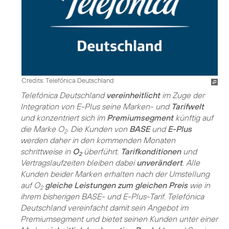
Credits: Telefónica Deutschland
Telefónica Deutschland
vereinheitlicht
im Zuge der
Integration von E-Plus seine Marken- und
Tarifwelt
und konzentriert sich im
Premiumsegment
künftig auf
die Marke O
. Die Kunden von
BASE
und
E-Plus
2
werden daher in den kommenden Monaten
schrittweise in
O
überführt.
Tarifkonditionen
und
2
Vertragslaufzeiten bleiben dabei
unverändert
. Alle
Kunden beider Marken erhalten nach der Umstellung
auf O
gleiche Leistungen zum gleichen Preis
wie in
2
ihrem bisherigen BASE- und E-Plus-Tarif. Telefónica
Deutschland vereinfacht damit sein Angebot im
Premiumsegment und bietet seinen Kunden unter einer