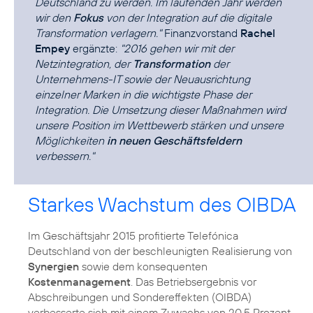
Deutschland zu werden. Im laufenden Jahr werden
wir den
Fokus
von der Integration auf die digitale
Transformation verlagern."
Finanzvorstand
Rachel
Empey
ergänzte:
"2016 gehen wir mit der
Netzintegration, der
Transformation
der
Unternehmens-IT sowie der Neuausrichtung
einzelner Marken in die wichtigste Phase der
Integration. Die Umsetzung dieser Maßnahmen wird
unsere Position im Wettbewerb stärken und unsere
Möglichkeiten
in neuen Geschäftsfeldern
verbessern."
Starkes Wachstum des OIBDA
Im Geschäftsjahr 2015 profitierte Telefónica
Deutschland von der beschleunigten Realisierung von
Synergien
sowie dem konsequenten
Kostenmanagement
. Das Betriebsergebnis vor
Abschreibungen und Sondereffekten (OIBDA)
verbesserte sich mit einem Zuwachs von 20,5 Prozent