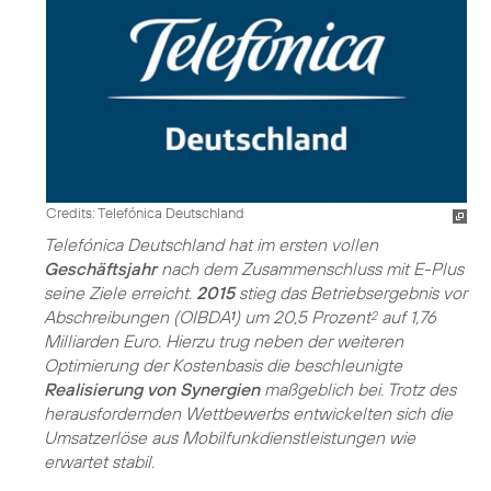
Credits: Telefónica Deutschland
Telefónica Deutschland hat im ersten vollen
Geschäftsjahr
nach dem Zusammenschluss mit E-Plus
seine Ziele erreicht.
2015
stieg das Betriebsergebnis vor
Abschreibungen (OIBDA
) um 20,5 Prozent
auf 1,76
1
2
Milliarden Euro. Hierzu trug neben der weiteren
Optimierung der Kostenbasis die beschleunigte
Realisierung von Synergien
maßgeblich bei. Trotz des
herausfordernden Wettbewerbs entwickelten sich die
Umsatzerlöse aus Mobilfunkdienstleistungen wie
erwartet stabil.