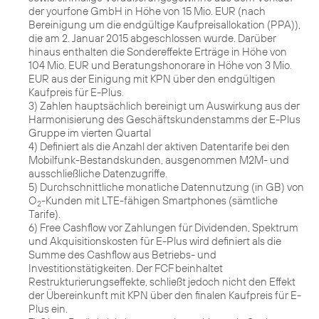
der yourfone GmbH in Höhe von 15 Mio. EUR (nach
Bereinigung um die endgültige Kaufpreisallokation (PPA)),
die am 2. Januar 2015 abgeschlossen wurde. Darüber
hinaus enthalten die Sondereffekte Erträge in Höhe von
104 Mio. EUR und Beratungshonorare in Höhe von 3 Mio.
EUR aus der Einigung mit KPN über den endgültigen
Kaufpreis für E-Plus.
3) Zahlen hauptsächlich bereinigt um Auswirkung aus der
Harmonisierung des Geschäftskundenstamms der E-Plus
Gruppe im vierten Quartal
4) Definiert als die Anzahl der aktiven Datentarife bei den
Mobilfunk-Bestandskunden, ausgenommen M2M- und
ausschließliche Datenzugriffe.
5) Durchschnittliche monatliche Datennutzung (in GB) von
O
-Kunden mit LTE-fähigen Smartphones (sämtliche
2
Tarife).
6) Free Cashflow vor Zahlungen für Dividenden, Spektrum
und Akquisitionskosten für E-Plus wird definiert als die
Summe des Cashflow aus Betriebs- und
Investitionstätigkeiten. Der FCF beinhaltet
Restrukturierungseffekte, schließt jedoch nicht den Effekt
der Übereinkunft mit KPN über den finalen Kaufpreis für E-
Plus ein.