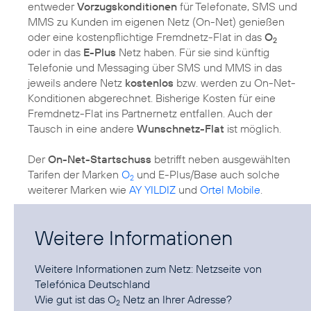
entweder
Vorzugskonditionen
für Telefonate, SMS und
MMS zu Kunden im eigenen Netz (On-Net) genießen
oder eine kostenpflichtige Fremdnetz-Flat in das
O
2
oder in das
E-Plus
Netz haben. Für sie sind künftig
Telefonie und Messaging über SMS und MMS in das
jeweils andere Netz
kostenlos
bzw. werden zu On-Net-
Konditionen abgerechnet. Bisherige Kosten für eine
Fremdnetz-Flat ins Partnernetz entfallen. Auch der
Tausch in eine andere
Wunschnetz-Flat
ist möglich.
Der
On-Net-Startschuss
betrifft neben ausgewählten
Tarifen der Marken
O
und
E-Plus
/
Base
auch solche
2
weiterer Marken wie
AY YILDIZ
und
Ortel Mobile
.
Weitere Informationen
Weitere Informationen zum Netz:
Netzseite von
Telefónica Deutschland
Wie gut ist das O
Netz an Ihrer Adresse?
2