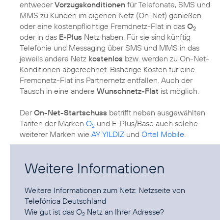
entweder
Vorzugskonditionen
für Telefonate, SMS und
MMS zu Kunden im eigenen Netz (On-Net) genießen
oder eine kostenpflichtige Fremdnetz-Flat in das
O
2
oder in das
E-Plus
Netz haben. Für sie sind künftig
Telefonie und Messaging über SMS und MMS in das
jeweils andere Netz
kostenlos
bzw. werden zu On-Net-
Konditionen abgerechnet. Bisherige Kosten für eine
Fremdnetz-Flat ins Partnernetz entfallen. Auch der
Tausch in eine andere
Wunschnetz-Flat
ist möglich.
Der
On-Net-Startschuss
betrifft neben ausgewählten
Tarifen der Marken
O
und
E-Plus
/
Base
auch solche
2
weiterer Marken wie
AY YILDIZ
und
Ortel Mobile
.
Weitere Informationen
Weitere Informationen zum Netz:
Netzseite von
Telefónica Deutschland
Wie gut ist das O
Netz an Ihrer Adresse?
2