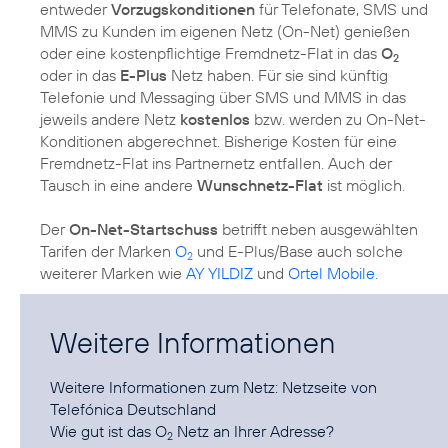
entweder
Vorzugskonditionen
für Telefonate, SMS und
MMS zu Kunden im eigenen Netz (On-Net) genießen
oder eine kostenpflichtige Fremdnetz-Flat in das
O
2
oder in das
E-Plus
Netz haben. Für sie sind künftig
Telefonie und Messaging über SMS und MMS in das
jeweils andere Netz
kostenlos
bzw. werden zu On-Net-
Konditionen abgerechnet. Bisherige Kosten für eine
Fremdnetz-Flat ins Partnernetz entfallen. Auch der
Tausch in eine andere
Wunschnetz-Flat
ist möglich.
Der
On-Net-Startschuss
betrifft neben ausgewählten
Tarifen der Marken
O
und
E-Plus
/
Base
auch solche
2
weiterer Marken wie
AY YILDIZ
und
Ortel Mobile
.
Weitere Informationen
Weitere Informationen zum Netz:
Netzseite von
Telefónica Deutschland
Wie gut ist das O
Netz an Ihrer Adresse?
2