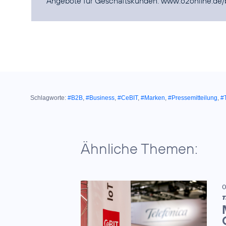
Angebote für Geschäftskunden:
www.o2online.de/
Schlagworte:
#B2B
,
#Business
,
#CeBIT
,
#Marken
,
#Pressemitteilung
,
#T
Ähnliche Themen:
0
T