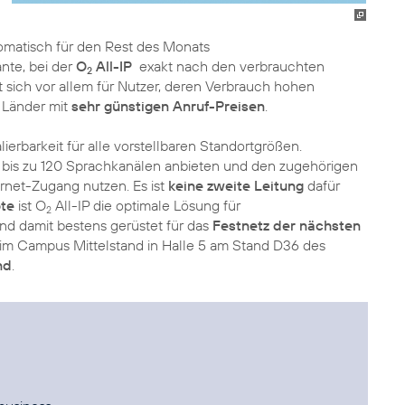
tomatisch für den Rest des Monats
iante, bei der
O
All-IP
exakt nach den verbrauchten
2
 sich vor allem für Nutzer, deren Verbrauch hohen
 Länder mit
sehr günstigen Anruf-Preisen
.
lierbarkeit für alle vorstellbaren Standortgrößen.
 bis zu 120 Sprachkanälen anbieten und den zugehörigen
rnet-Zugang nutzen. Es ist
keine zweite Leitung
dafür
te
ist O
All-IP die optimale Lösung für
2
d damit bestens gerüstet für das
Festnetz der nächsten
: im Campus Mittelstand in Halle 5 am Stand D36 des
nd
.