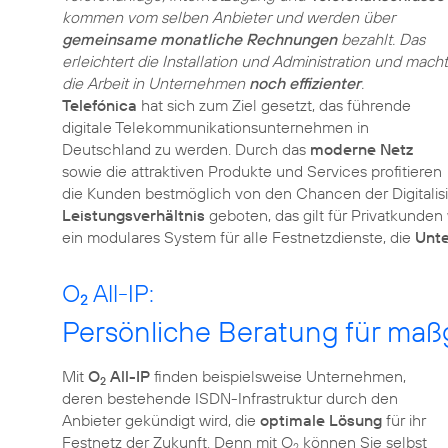
kommen vom selben Anbieter und werden über
gemeinsame monatliche Rechnungen
bezahlt. Das
erleichtert die Installation und Administration und macht
die Arbeit in Unternehmen
noch effizienter
.
Telefónica
hat sich zum Ziel gesetzt, das führende
digitale Telekommunikationsunternehmen in
Deutschland zu werden. Durch das
moderne Netz
sowie die attraktiven Produkte und Services profitieren
die Kunden bestmöglich von den Chancen der Digitalis
Leistungsverhältnis
geboten, das gilt für Privatkunde
ein modulares System für alle Festnetzdienste, die
Unt
O
All-IP:
2
Persönliche Beratung für ma
Mit
O
All-IP
finden beispielsweise Unternehmen,
2
deren bestehende ISDN-Infrastruktur durch den
Anbieter gekündigt wird, die
optimale Lösung
für ihr
Festnetz der Zukunft. Denn mit O
können Sie selbst
2