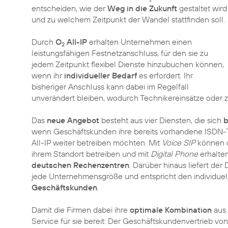
entscheiden, wie der
Weg in die Zukunft
gestaltet wird
und zu welchem Zeitpunkt der Wandel stattfinden soll.
Durch
O
All-IP
erhalten Unternehmen einen
2
leistungsfähigen Festnetzanschluss, für den sie zu
jedem Zeitpunkt flexibel Dienste hinzubuchen können,
wenn ihr
individueller Bedarf
es erfordert. Ihr
bisheriger Anschluss kann dabei im Regelfall
unverändert bleiben, wodurch Technikereinsätze oder z
Das
neue Angebot
besteht aus vier Diensten, die sich
b
wenn Geschäftskunden ihre bereits vorhandene ISDN-T
All-IP weiter betreiben möchten. Mit
Voice SIP
können d
ihrem Standort betreiben und mit
Digital Phone
erhalte
deutschen Rechenzentren
. Darüber hinaus liefert der
jede Unternehmensgröße und entspricht den individue
Geschäftskunden
.
Damit die Firmen dabei ihre
optimale Kombination
aus 
Service für sie bereit: Der Geschäftskundenvertrieb von