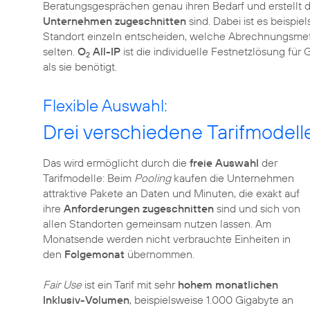
Beratungsgesprächen genau ihren Bedarf und erstellt da
Unternehmen zugeschnitten
sind. Dabei ist es beispi
Standort einzeln entscheiden, welche Abrechnungsmethod
selten.
O
All-IP
ist die individuelle Festnetzlösung fü
2
als sie benötigt.
Flexible Auswahl:
Drei verschiedene Tarifmodell
Das wird ermöglicht durch die
freie Auswahl
der
Tarifmodelle: Beim
Pooling
kaufen die Unternehmen
attraktive Pakete an Daten und Minuten, die exakt auf
ihre
Anforderungen zugeschnitten
sind und sich von
allen Standorten gemeinsam nutzen lassen. Am
Monatsende werden nicht verbrauchte Einheiten in
den
Folgemonat
übernommen.
Fair Use
ist ein Tarif mit sehr
hohem monatlichen
Inklusiv-Volumen
, beispielsweise 1.000 Gigabyte an