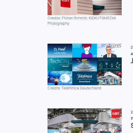
Credits: Florian Schmitt, KIDKUTSMEDIA
Photography
2
J
Credits: Telefónica Deutschland
2
T