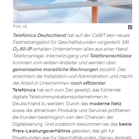
Foto: o2
Telefónica Deutschland
hat auf der CeBIT sein neues
Festnetzangebot für Geschäftskunden vorgestellt. Mit
O
All-IP
erhalten Unternehmen alles aus einer Hand:
2
Telefonanlage, Internetzugang und
Telefonanschlüsse
kommen vom selben Anbieter und werden über
gemeinsame monatliche Rechnungen
bezahlt. Das
erleichtert die Installation und Administration und macht
die Arbeit in Unternehmen
noch effizienter
.
Telefónica
hat sich zum Ziel gesetzt, das führende
digitale Telekommunikationsunternehmen in
Deutschland zu werden. Durch das
moderne Netz
sowie die attraktiven Produkte und Services profitieren
die Kunden bestmöglich von den Chancen der
Digitalisierung. Und zusätzlich bekommen sie das
beste
Preis-Leistungsverhältnis
geboten, das gilt für
Privatkunden wie für Geschäftskunden. Genau deshalb