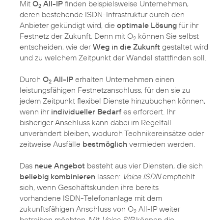
Mit
O
All-IP
finden beispielsweise Unternehmen,
2
deren bestehende ISDN-Infrastruktur durch den
Anbieter gekündigt wird, die
optimale Lösung
für ihr
Festnetz der Zukunft. Denn mit O
können Sie selbst
2
entscheiden, wie der
Weg in die Zukunft
gestaltet wird
und zu welchem Zeitpunkt der Wandel stattfinden soll.
Durch
O
All-IP
erhalten Unternehmen einen
2
leistungsfähigen Festnetzanschluss, für den sie zu
jedem Zeitpunkt flexibel Dienste hinzubuchen können,
wenn ihr
individueller Bedarf
es erfordert. Ihr
bisheriger Anschluss kann dabei im Regelfall
unverändert bleiben, wodurch Technikereinsätze oder
zeitweise Ausfälle
bestmöglich
vermieden werden.
Das
neue Angebot
besteht aus vier Diensten, die sich
beliebig kombinieren
lassen:
Voice ISDN
empfiehlt
sich, wenn Geschäftskunden ihre bereits
vorhandene ISDN-Telefonanlage mit dem
zukunftsfähigen Anschluss von O
All-IP weiter
2
betreiben möchten. Mit
Voice SIP
können die