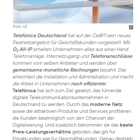
Foto: o2
Telefónica Deutschland
hat auf der CeBIT sein neues
Festnetzangebot für Geschäftskunden vorgestellt. Mit
O
All-IP
erhalten Unternehmen alles aus einer Hand:
2
Telefonanlage, Internetzugang und
Telefonanschlüsse
kommen vom selben Anbieter und werden über
gemeinsame monatliche Rechnungen
bezahlt. Das
erleichtert die Installation und Administration und macht
die Arbeit in Unternehmen
noch effizienter
.
Telefónica
hat sich zum Ziel gesetzt, das führende
digitale Telekommunikationsunternehmen in
Deutschland zu werden. Durch das
moderne Netz
sowie die attraktiven Produkte und Services profitieren
die Kunden bestmöglich von den Chancen der
Digitalisierung. Und zusätzlich bekommen sie das
beste
Preis-Leistungsverhältnis
geboten, das gilt für
Privatkunden wie für Geschäftskunden. Genau deshalb