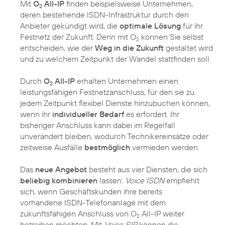
Mit
O
All-IP
finden beispielsweise Unternehmen,
2
deren bestehende ISDN-Infrastruktur durch den
Anbieter gekündigt wird, die
optimale Lösung
für ihr
Festnetz der Zukunft. Denn mit O
können Sie selbst
2
entscheiden, wie der
Weg in die Zukunft
gestaltet wird
und zu welchem Zeitpunkt der Wandel stattfinden soll.
Durch
O
All-IP
erhalten Unternehmen einen
2
leistungsfähigen Festnetzanschluss, für den sie zu
jedem Zeitpunkt flexibel Dienste hinzubuchen können,
wenn ihr
individueller Bedarf
es erfordert. Ihr
bisheriger Anschluss kann dabei im Regelfall
unverändert bleiben, wodurch Technikereinsätze oder
zeitweise Ausfälle
bestmöglich
vermieden werden.
Das
neue Angebot
besteht aus vier Diensten, die sich
beliebig kombinieren
lassen:
Voice ISDN
empfiehlt
sich, wenn Geschäftskunden ihre bereits
vorhandene ISDN-Telefonanlage mit dem
zukunftsfähigen Anschluss von O
All-IP weiter
2
betreiben möchten. Mit
Voice SIP
können die