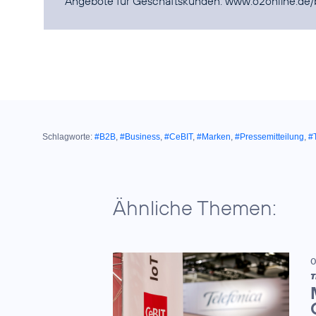
Angebote für Geschäftskunden:
www.o2online.de/
Schlagworte:
#B2B
,
#Business
,
#CeBIT
,
#Marken
,
#Pressemitteilung
,
#T
Ähnliche Themen:
0
T