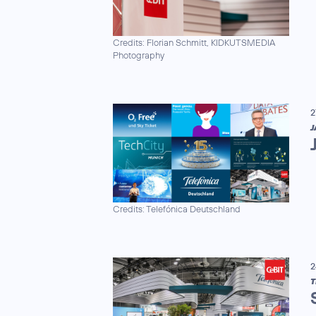
Credits: Florian Schmitt, KIDKUTSMEDIA
Photography
2
J
Credits: Telefónica Deutschland
2
T