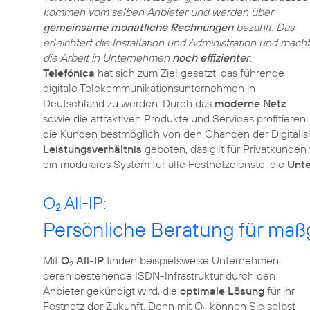
kommen vom selben Anbieter und werden über
gemeinsame monatliche Rechnungen
bezahlt. Das
erleichtert die Installation und Administration und macht
die Arbeit in Unternehmen
noch effizienter
.
Telefónica
hat sich zum Ziel gesetzt, das führende
digitale Telekommunikationsunternehmen in
Deutschland zu werden. Durch das
moderne Netz
sowie die attraktiven Produkte und Services profitieren
die Kunden bestmöglich von den Chancen der Digitalis
Leistungsverhältnis
geboten, das gilt für Privatkunde
ein modulares System für alle Festnetzdienste, die
Unt
O
All-IP:
2
Persönliche Beratung für ma
Mit
O
All-IP
finden beispielsweise Unternehmen,
2
deren bestehende ISDN-Infrastruktur durch den
Anbieter gekündigt wird, die
optimale Lösung
für ihr
Festnetz der Zukunft. Denn mit O
können Sie selbst
2