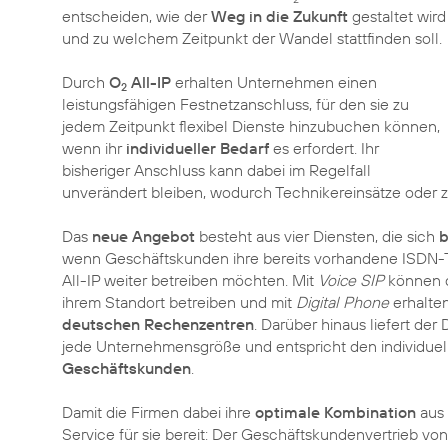
entscheiden, wie der
Weg in die Zukunft
gestaltet wird
und zu welchem Zeitpunkt der Wandel stattfinden soll.
Durch
O
All-IP
erhalten Unternehmen einen
2
leistungsfähigen Festnetzanschluss, für den sie zu
jedem Zeitpunkt flexibel Dienste hinzubuchen können,
wenn ihr
individueller Bedarf
es erfordert. Ihr
bisheriger Anschluss kann dabei im Regelfall
unverändert bleiben, wodurch Technikereinsätze oder z
Das
neue Angebot
besteht aus vier Diensten, die sich
b
wenn Geschäftskunden ihre bereits vorhandene ISDN-T
All-IP weiter betreiben möchten. Mit
Voice SIP
können d
ihrem Standort betreiben und mit
Digital Phone
erhalte
deutschen Rechenzentren
. Darüber hinaus liefert der
jede Unternehmensgröße und entspricht den individue
Geschäftskunden
.
Damit die Firmen dabei ihre
optimale Kombination
aus 
Service für sie bereit: Der Geschäftskundenvertrieb von