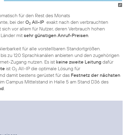
tomatisch für den Rest des Monats
iante, bei der
O
All-IP
exakt nach den verbrauchten
2
 sich vor allem für Nutzer, deren Verbrauch hohen
 Länder mit
sehr günstigen Anruf-Preisen
.
lierbarkeit für alle vorstellbaren Standortgrößen.
 bis zu 120 Sprachkanälen anbieten und den zugehörigen
rnet-Zugang nutzen. Es ist
keine zweite Leitung
dafür
te
ist O
All-IP die optimale Lösung für
2
d damit bestens gerüstet für das
Festnetz der nächsten
: im Campus Mittelstand in Halle 5 am Stand D36 des
nd
.