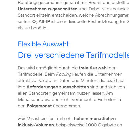
Beratungsgesprächen genau ihren Bedarf und erstellt da
Unternehmen zugeschnitten
sind. Dabei ist es beispi
Standort einzeln entscheiden, welche Abrechnungsmethod
selten.
O
All-IP
ist die individuelle Festnetzlösung fü
2
als sie benötigt.
Flexible Auswahl:
Drei verschiedene Tarifmodell
Das wird ermöglicht durch die
freie Auswahl
der
Tarifmodelle: Beim
Pooling
kaufen die Unternehmen
attraktive Pakete an Daten und Minuten, die exakt auf
ihre
Anforderungen zugeschnitten
sind und sich von
allen Standorten gemeinsam nutzen lassen. Am
Monatsende werden nicht verbrauchte Einheiten in
den
Folgemonat
übernommen.
Fair Use
ist ein Tarif mit sehr
hohem monatlichen
Inklusiv-Volumen
, beispielsweise 1.000 Gigabyte an