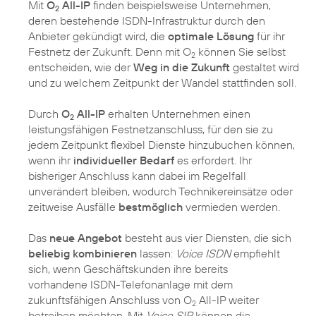
Mit
O
All-IP
finden beispielsweise Unternehmen,
2
deren bestehende ISDN-Infrastruktur durch den
Anbieter gekündigt wird, die
optimale Lösung
für ihr
Festnetz der Zukunft. Denn mit O
können Sie selbst
2
entscheiden, wie der
Weg in die Zukunft
gestaltet wird
und zu welchem Zeitpunkt der Wandel stattfinden soll.
Durch
O
All-IP
erhalten Unternehmen einen
2
leistungsfähigen Festnetzanschluss, für den sie zu
jedem Zeitpunkt flexibel Dienste hinzubuchen können,
wenn ihr
individueller Bedarf
es erfordert. Ihr
bisheriger Anschluss kann dabei im Regelfall
unverändert bleiben, wodurch Technikereinsätze oder
zeitweise Ausfälle
bestmöglich
vermieden werden.
Das
neue Angebot
besteht aus vier Diensten, die sich
beliebig kombinieren
lassen:
Voice ISDN
empfiehlt
sich, wenn Geschäftskunden ihre bereits
vorhandene ISDN-Telefonanlage mit dem
zukunftsfähigen Anschluss von O
All-IP weiter
2
betreiben möchten. Mit
Voice SIP
können die