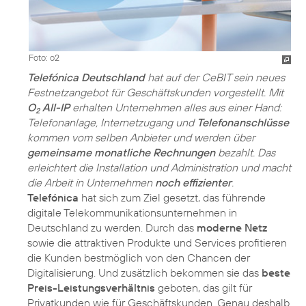
Foto: o2
Telefónica Deutschland
hat auf der CeBIT sein neues
Festnetzangebot für Geschäftskunden vorgestellt. Mit
O
All-IP
erhalten Unternehmen alles aus einer Hand:
2
Telefonanlage, Internetzugang und
Telefonanschlüsse
kommen vom selben Anbieter und werden über
gemeinsame monatliche Rechnungen
bezahlt. Das
erleichtert die Installation und Administration und macht
die Arbeit in Unternehmen
noch effizienter
.
Telefónica
hat sich zum Ziel gesetzt, das führende
digitale Telekommunikationsunternehmen in
Deutschland zu werden. Durch das
moderne Netz
sowie die attraktiven Produkte und Services profitieren
die Kunden bestmöglich von den Chancen der
Digitalisierung. Und zusätzlich bekommen sie das
beste
Preis-Leistungsverhältnis
geboten, das gilt für
Privatkunden wie für Geschäftskunden. Genau deshalb