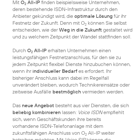
Mit
O
All-IP
finden beispielsweise Unternehmen,
2
deren bestehende ISDN-Infrastruktur durch den
Anbieter gekündigt wird, die
optimale Lösung
für ihr
Festnetz der Zukunft. Denn mit O
können Sie selbst
2
entscheiden, wie der
Weg in die Zukunft
gestaltet wird
und zu welchem Zeitpunkt der Wandel stattfinden soll.
Durch
O
All-IP
erhalten Unternehmen einen
2
leistungsfähigen Festnetzanschluss, für den sie zu
jedem Zeitpunkt flexibel Dienste hinzubuchen können,
wenn ihr
individueller Bedarf
es erfordert. Ihr
bisheriger Anschluss kann dabei im Regelfall
unverändert bleiben, wodurch Technikereinsätze oder
zeitweise Ausfälle
bestmöglich
vermieden werden.
Das
neue Angebot
besteht aus vier Diensten, die sich
beliebig kombinieren
lassen:
Voice ISDN
empfiehlt
sich, wenn Geschäftskunden ihre bereits
vorhandene ISDN-Telefonanlage mit dem
zukunftsfähigen Anschluss von O
All-IP weiter
2
betreiben möchten. Mit
Voice SIP
können die