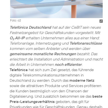
Foto: o2
Telefónica Deutschland
hat auf der CeBIT sein neues
Festnetzangebot für Geschäftskunden vorgestellt. Mit
O
All-IP
erhalten Unternehmen alles aus einer Hand:
2
Telefonanlage, Internetzugang und
Telefonanschlüsse
kommen vom selben Anbieter und werden über
gemeinsame monatliche Rechnungen
bezahlt. Das
erleichtert die Installation und Administration und macht
die Arbeit in Unternehmen
noch effizienter
.
Telefónica
hat sich zum Ziel gesetzt, das führende
digitale Telekommunikationsunternehmen in
Deutschland zu werden. Durch das
moderne Netz
sowie die attraktiven Produkte und Services profitieren
die Kunden bestmöglich von den Chancen der
Digitalisierung. Und zusätzlich bekommen sie das
beste
Preis-Leistungsverhältnis
geboten, das gilt für
Privatkunden wie für Geschäftskunden. Genau deshalb