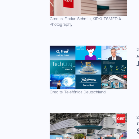
Credits: Florian Schmitt, KIDKUTSMEDIA
Photography
2
J
Credits: Telefónica Deutschland
2
T