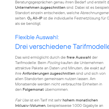
Beratungsgesprächen genau ihren Bedarf und erstellt da
Unternehmen zugeschnitten
sind. Dabei ist es beispi
Standort einzeln entscheiden, welche Abrechnungsmethod
selten.
O
All-IP
ist die individuelle Festnetzlösung fü
2
als sie benötigt.
Flexible Auswahl:
Drei verschiedene Tarifmodell
Das wird ermöglicht durch die
freie Auswahl
der
Tarifmodelle: Beim
Pooling
kaufen die Unternehmen
attraktive Pakete an Daten und Minuten, die exakt auf
ihre
Anforderungen zugeschnitten
sind und sich von
allen Standorten gemeinsam nutzen lassen. Am
Monatsende werden nicht verbrauchte Einheiten in
den
Folgemonat
übernommen.
Fair Use
ist ein Tarif mit sehr
hohem monatlichen
Inklusiv-Volumen
, beispielsweise 1.000 Gigabyte an