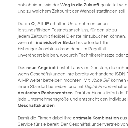
entscheiden, wie der
Weg in die Zukunft
gestaltet wird
und zu welchem Zeitpunkt der Wandel stattfinden soll.
Durch
O
All-IP
erhalten Unternehmen einen
2
leistungsfähigen Festnetzanschluss, für den sie zu
jedem Zeitpunkt flexibel Dienste hinzubuchen können,
wenn ihr
individueller Bedarf
es erfordert. Ihr
bisheriger Anschluss kann dabei im Regelfall
unverändert bleiben, wodurch Technikereinsätze oder z
Das
neue Angebot
besteht aus vier Diensten, die sich
b
wenn Geschäftskunden ihre bereits vorhandene ISDN-T
All-IP weiter betreiben möchten. Mit
Voice SIP
können d
ihrem Standort betreiben und mit
Digital Phone
erhalte
deutschen Rechenzentren
. Darüber hinaus liefert der
jede Unternehmensgröße und entspricht den individue
Geschäftskunden
.
Damit die Firmen dabei ihre
optimale Kombination
aus 
Service für sie bereit: Der Geschäftskundenvertrieb von