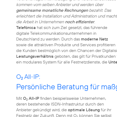
kommen vom selben Anbieter und werden über
gemeinsame monatliche Rechnungen
bezahlt. Das
erleichtert die Installation und Administration und macht
die Arbeit in Unternehmen
noch effizienter
.
Telefónica
hat sich zum Ziel gesetzt, das führende
digitale Telekommunikationsunternehmen in
Deutschland zu werden. Durch das
moderne Netz
sowie die attraktiven Produkte und Services profitieren
die Kunden bestmöglich von den Chancen der Digitalis
Leistungsverhältnis
geboten, das gilt für Privatkunde
ein modulares System für alle Festnetzdienste, die
Unt
O
All-IP:
2
Persönliche Beratung für ma
Mit
O
All-IP
finden beispielsweise Unternehmen,
2
deren bestehende ISDN-Infrastruktur durch den
Anbieter gekündigt wird, die
optimale Lösung
für ihr
Festnetz der Zukunft. Denn mit O
können Sie selbst
2