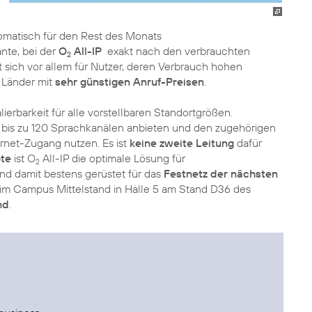
tomatisch für den Rest des Monats
iante, bei der
O
All-IP
exakt nach den verbrauchten
2
 sich vor allem für Nutzer, deren Verbrauch hohen
 Länder mit
sehr günstigen Anruf-Preisen
.
lierbarkeit für alle vorstellbaren Standortgrößen.
 bis zu 120 Sprachkanälen anbieten und den zugehörigen
rnet-Zugang nutzen. Es ist
keine zweite Leitung
dafür
te
ist O
All-IP die optimale Lösung für
2
d damit bestens gerüstet für das
Festnetz der nächsten
: im Campus Mittelstand in Halle 5 am Stand D36 des
nd
.