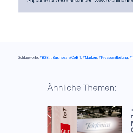
Angebote für Geschäftskunden:
www.o2online.de/
Schlagworte:
#B2B
,
#Business
,
#CeBIT
,
#Marken
,
#Pressemitteilung
,
#T
Ähnliche Themen:
0
T