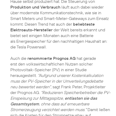
Hause selbst produziert hat. Die Steuerung von
Produktion und Verbrauch
läuft auch dabei wieder
über modernste Kommunikationstechnik, wie sie in
Smart Meters und Smart-Meter-Gateways zum Einsatz
kommt. Diesen Trend hat auch der
beliebteste
Elektroauto-Hersteller
der Welt bereits erkannt und
bietet seit einigen Monaten auch eine Batterie
als Energiespeicher für den nachhaltigen Haushalt an:
die Tesla Powerwall.
Auch die
renommierte Prognos AG
hat gerade
erst den volkswirtschaftlichen Nutzen solcher
Photovoltaik-Speicher (PV) in einer Studie
herausgestellt.
"Aufgrund unserer Kostenkalkulation
muss der PV-Speicher in der Umverteilungsdebatte
neu bewertet werden",
sagt Frank Peter, Projektleiter
der Prognos AG.
"Reduzieren Speicherbetreiber die PV-
Einspeisung zur Mittagsspitze,
entlasten sie das
Gesamtsystem
, ohne dass auf erneuerbare
Stromerzeugung verzichtet werden muss."
Damit ließen
sich die Kosten für den Stromnetzausbau auf