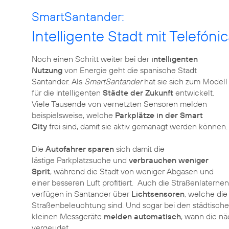
SmartSantander:
Intelligente Stadt mit Telefóni
Noch einen Schritt weiter bei der
intelligenten
Nutzung
von Energie geht die spanische Stadt
Santander. Als
SmartSantander
hat sie sich zum Modell
für die intelligenten
Städte der Zukunft
entwickelt.
Viele Tausende von vernetzten Sensoren melden
beispielsweise, welche
Parkplätze in der Smart
City
frei sind, damit sie aktiv gemanagt werden können.
Die
Autofahrer sparen
sich damit die
lästige Parkplatzsuche und
verbrauchen weniger
Sprit
, während die Stadt von weniger Abgasen und
einer besseren Luft profitiert. Auch die Straßenlaternen
verfügen in Santander über
Lichtsensoren
, welche die
Straßenbeleuchtung sind. Und sogar bei den städtische
kleinen Messgeräte
melden automatisch
, wann die nä
vergeudet.