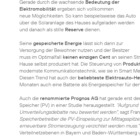
Gerade durch die wachsende
Bedeutung der
Elektromobilität
ergeben sich vollkommen
neue Möglichkeiten. So kann beispielsweise das Auto
über die Solaranlage des Hauses aufgeladen werden
und danach als stille
Reserve
dienen.
Seine
gespeicherte Energie
lässt sich dann zur
Versorgung der Bewohner nutzen und der Besitzer
muss im Optimalfall
keinen einzigen Cent
an seinen Str
Hause selbst produziert hat. Die Steuerung von
Produk
modernste Kommunikationstechnik, wie sie in Smart M
Diesen Trend hat auch der
beliebteste Elektroauto-He
Monaten auch eine Batterie als Energiespeicher für den
Auch die
renommierte Prognos AG
hat gerade erst de
Speicher (PV) in einer Studie herausgestellt.
"Aufgrund 
Umverteilungsdebatte neu bewertet werden",
sagt Fran
Speicherbetreiber die PV-Einspeisung zur Mittagsspitze
erneuerbare Stromerzeugung verzichtet werden muss."
Verteilnetzebenen in Bayern und Baden-Württemberg 