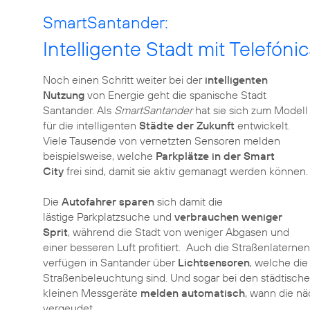
SmartSantander:
Intelligente Stadt mit Telefóni
Noch einen Schritt weiter bei der
intelligenten
Nutzung
von Energie geht die spanische Stadt
Santander. Als
SmartSantander
hat sie sich zum Modell
für die intelligenten
Städte der Zukunft
entwickelt.
Viele Tausende von vernetzten Sensoren melden
beispielsweise, welche
Parkplätze in der Smart
City
frei sind, damit sie aktiv gemanagt werden können.
Die
Autofahrer sparen
sich damit die
lästige Parkplatzsuche und
verbrauchen weniger
Sprit
, während die Stadt von weniger Abgasen und
einer besseren Luft profitiert. Auch die Straßenlaternen
verfügen in Santander über
Lichtsensoren
, welche die
Straßenbeleuchtung sind. Und sogar bei den städtische
kleinen Messgeräte
melden automatisch
, wann die nä
vergeudet.