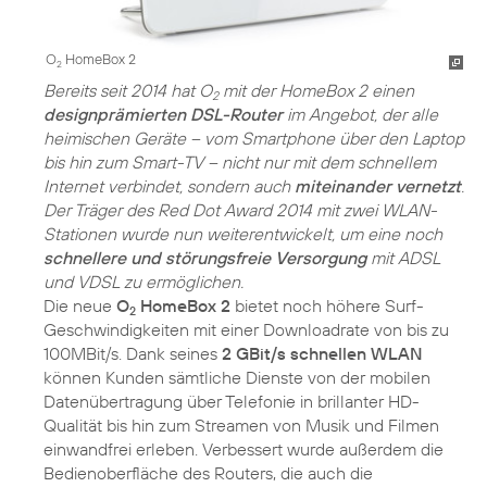
O
HomeBox 2
2
Bereits seit 2014 hat O
mit der HomeBox 2 einen
2
designprämierten DSL-Router
im Angebot, der alle
heimischen Geräte – vom Smartphone über den Laptop
bis hin zum Smart-TV – nicht nur mit dem schnellem
Internet verbindet, sondern auch
miteinander vernetzt
.
Der Träger des Red Dot Award 2014 mit zwei WLAN-
Stationen wurde nun weiterentwickelt, um eine noch
schnellere und störungsfreie Versorgung
mit ADSL
und VDSL zu ermöglichen.
Die neue
O
HomeBox 2
bietet noch höhere Surf-
2
Geschwindigkeiten mit einer Downloadrate von bis zu
100MBit/s. Dank seines
2 GBit/s schnellen WLAN
können Kunden sämtliche Dienste von der mobilen
Datenübertragung über Telefonie in brillanter HD-
Qualität bis hin zum Streamen von Musik und Filmen
einwandfrei erleben. Verbessert wurde außerdem die
Bedienoberfläche des Routers, die auch die