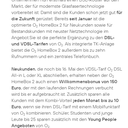
Markt, der für modernste Glasfasertechnologie
vorbereitet ist. Damit sind die Kunden schon jetzt gut
für
die Zukunft
gerüstet. Bereits
seit Januar
ist die
optimierte O
HomeBox 2 für Neukunden sowie für
2
Bestandskunden mit neuster Netztechnologie im
Angebot.Sie ist die perfekte Ergänzung zu den
DSL-
und VDSL-Tarifen
von O
. Als integrierte TK-Anlage
2
bietet die O
HomeBox 2 außerdem bis zu zehn
2
Rufnummern und ein zentrales Telefonbuch.
Neukunden
, die noch bis 16. Mai den VDSL-Tarif O
DSL
2
All-in L oder XL abschließen, erhalten neben der O
2
HomeBox 2 auch einen
Willkommensbonus von 150
Euro
, der mit den laufenden Rechnungen verbucht
wird bis er aufgebraucht ist. Zusätzlich sparen alle
Kunden mit dem Kombi-Vorteil
jeden Monat bis zu 10
Euro
, wenn sie ihren DSL-Tarif mit einem Mobilfunktarif
von O
kombinieren. Schüler, Studenten und junge
2
Leute bis 25 sparen zusätzlich mit den
Young People
Angeboten
von O
.
2