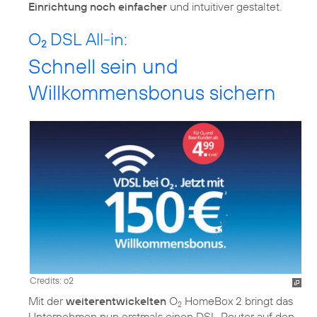
Einrichtung noch einfacher
und intuitiver gestaltet.
O
DSL All-in:
2
Schnell sein und
Willkommensbonus sichern
Credits: o2
Mit der
weiterentwickelten
O
HomeBox 2 bringt das
2
Unternehmen nun erstmals einen DSL-Router auf den