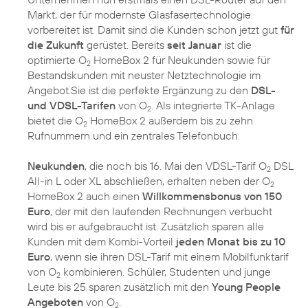
Markt, der für modernste Glasfasertechnologie
vorbereitet ist. Damit sind die Kunden schon jetzt gut
für
die Zukunft
gerüstet. Bereits
seit Januar
ist die
optimierte O
HomeBox 2 für Neukunden sowie für
2
Bestandskunden mit neuster Netztechnologie im
Angebot.Sie ist die perfekte Ergänzung zu den
DSL-
und VDSL-Tarifen
von O
. Als integrierte TK-Anlage
2
bietet die O
HomeBox 2 außerdem bis zu zehn
2
Rufnummern und ein zentrales Telefonbuch.
Neukunden
, die noch bis 16. Mai den VDSL-Tarif O
DSL
2
All-in L oder XL abschließen, erhalten neben der O
2
HomeBox 2 auch einen
Willkommensbonus von 150
Euro
, der mit den laufenden Rechnungen verbucht
wird bis er aufgebraucht ist. Zusätzlich sparen alle
Kunden mit dem Kombi-Vorteil
jeden Monat bis zu 10
Euro
, wenn sie ihren DSL-Tarif mit einem Mobilfunktarif
von O
kombinieren. Schüler, Studenten und junge
2
Leute bis 25 sparen zusätzlich mit den
Young People
Angeboten
von O
.
2