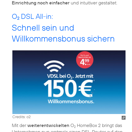
Einrichtung noch einfacher
und intuitiver gestaltet.
O
DSL All-in:
2
Schnell sein und
Willkommensbonus sichern
Credits: o2
Mit der
weiterentwickelten
O
HomeBox 2 bringt das
2
Unternehmen nun erstmals einen DSL-Router auf den