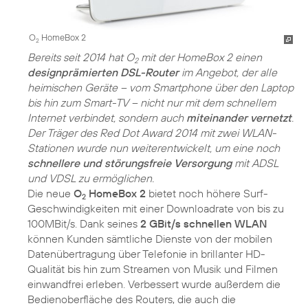
O
HomeBox 2
2
Bereits seit 2014 hat O
mit der HomeBox 2 einen
2
designprämierten DSL-Router
im Angebot, der alle
heimischen Geräte – vom Smartphone über den Laptop
bis hin zum Smart-TV – nicht nur mit dem schnellem
Internet verbindet, sondern auch
miteinander vernetzt
.
Der Träger des Red Dot Award 2014 mit zwei WLAN-
Stationen wurde nun weiterentwickelt, um eine noch
schnellere und störungsfreie Versorgung
mit ADSL
und VDSL zu ermöglichen.
Die neue
O
HomeBox 2
bietet noch höhere Surf-
2
Geschwindigkeiten mit einer Downloadrate von bis zu
100MBit/s. Dank seines
2 GBit/s schnellen WLAN
können Kunden sämtliche Dienste von der mobilen
Datenübertragung über Telefonie in brillanter HD-
Qualität bis hin zum Streamen von Musik und Filmen
einwandfrei erleben. Verbessert wurde außerdem die
Bedienoberfläche des Routers, die auch die