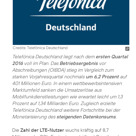
Credits: Telefónica Deutschland
Telefónica Deutschland liegt nach dem
ersten Quartal
2016
voll im Plan. Das
Betriebsergebnis
vor
Abschreibungen (OIBDA) stieg im Vergleich zum
starken Vorjahresquartal nochmals
um 6,2 Prozent
auf
401 Millionen Euro. In einem wettbewerbsintensiven
Marktumfeld sanken die Umsatzerlöse aus
Mobilfunkdienstleistungen wie erwartet leicht um 1,3
Prozent auf 1,34 Milliarden Euro. Zugleich erzielte
Telefónica Deutschland weitere Fortschritte bei der
Monetarisierung des
steigenden Datenkonsums
.
Die
Zahl der LTE-Nutzer
wuchs kräftig auf 8,7