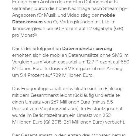
Erfolge beim Ausbau des mobilen Datengeschäfts.
Getrieben durch die hohe Nachfrage nach Streaming-
Angeboten für Musik und Video stieg der
mobile
Datenkonsum
von O
Vertragskunden mit LTE im
2
Jahresvergleich um 50 Prozent auf 1,2 Gigabyte (GB)
pro Monat
.
3)
Dank der erfolgreichen
Datenmonetarisierung
erhöhten sich die mobilen Datenumsätze ohne SMS im
Vergleich zum Vorjahresquartal um 12,7 Prozent auf 550
Millionen Euro. Inklusive SMS ergab sich ein Anstieg
um 5,4 Prozent auf 729 Millionen Euro.
Das Endgerätegeschäft entwickelte sich im Einklang
mit dem Gesamtmarkt leicht rückläufig und erzielte
einen Umsatz von 267 Millionen Euro (minus 5,5
Prozent zum Vorjahreszeitraum). Im Festnetzgeschäft
wurde im Berichtszeitraum ein Umsatz von 253
Millionen Euro (Q1 2015: 261 Millionen Euro) verbucht.
Der Gesamtumsatz in den ersten drei Monaten betrug