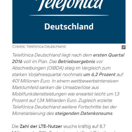
Credits: Telefónica Deutschland
Telefónica Deutschland liegt nach dem
ersten Quartal
2016
voll im Plan. Das
Betriebsergebnis
vor
Abschreibungen (OIBDA) stieg im Vergleich zum
starken Vorjahresquartal nochmals
um 6,2 Prozent
auf
401 Millionen Euro. In einem wettbewerbsintensiven
Marktumfeld sanken die Umsatzerlöse aus
Mobilfunkdienstleistungen wie erwartet leicht um 1,3
Prozent auf 1,34 Milliarden Euro. Zugleich erzielte
Telefónica Deutschland weitere Fortschritte bei der
Monetarisierung des
steigenden Datenkonsums
.
Die
Zahl der LTE-Nutzer
wuchs kräftig auf 8,7