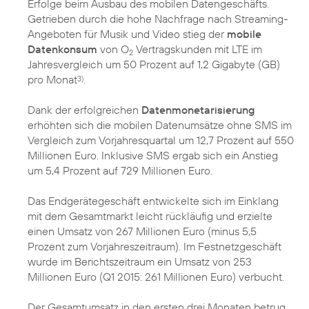
Erfolge beim Ausbau des mobilen Datengeschäfts.
Getrieben durch die hohe Nachfrage nach Streaming-
Angeboten für Musik und Video stieg der
mobile
Datenkonsum
von O
Vertragskunden mit LTE im
2
Jahresvergleich um 50 Prozent auf 1,2 Gigabyte (GB)
pro Monat
.
3)
Dank der erfolgreichen
Datenmonetarisierung
erhöhten sich die mobilen Datenumsätze ohne SMS im
Vergleich zum Vorjahresquartal um 12,7 Prozent auf 550
Millionen Euro. Inklusive SMS ergab sich ein Anstieg
um 5,4 Prozent auf 729 Millionen Euro.
Das Endgerätegeschäft entwickelte sich im Einklang
mit dem Gesamtmarkt leicht rückläufig und erzielte
einen Umsatz von 267 Millionen Euro (minus 5,5
Prozent zum Vorjahreszeitraum). Im Festnetzgeschäft
wurde im Berichtszeitraum ein Umsatz von 253
Millionen Euro (Q1 2015: 261 Millionen Euro) verbucht.
Der Gesamtumsatz in den ersten drei Monaten betrug