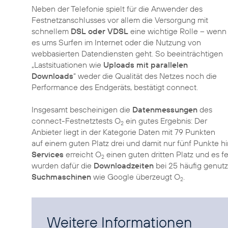
Neben der Telefonie spielt für die Anwender des
Festnetzanschlusses vor allem die Versorgung mit
schnellem
DSL oder VDSL
eine wichtige Rolle – wenn
es ums Surfen im Internet oder die Nutzung von
webbasierten Datendiensten geht. So beeinträchtigen
„Lastsituationen wie
Uploads mit parallelen
Downloads
“ weder die Qualität des Netzes noch die
Performance des Endgeräts, bestätigt connect.
Insgesamt bescheinigen die
Datenmessungen
des
connect-Festnetztests O
ein gutes Ergebnis: Der
2
Anbieter liegt in der Kategorie Daten mit 79 Punkten
auf einem guten Platz drei und damit nur fünf Punkte h
Services
erreicht O
einen guten dritten Platz und es f
2
wurden dafür die
Downloadzeiten
bei 25 häufig genut
Suchmaschinen
wie Google überzeugt O
.
2
Weitere Informationen