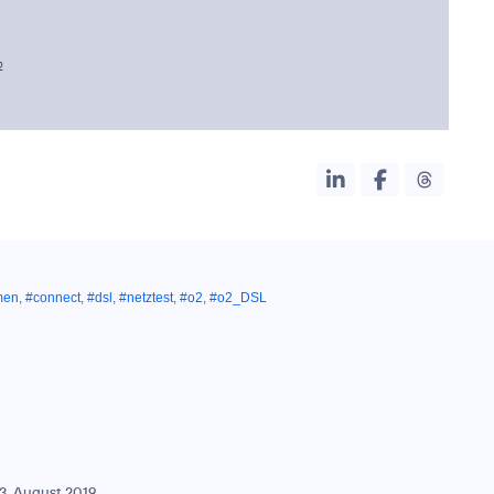
2
men
,
#connect
,
#dsl
,
#netztest
,
#o2
,
#o2_DSL
3. August 2019