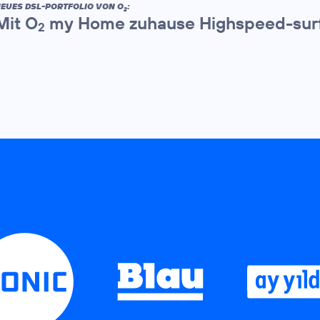
EUES DSL-PORTFOLIO VON O
:
2
Mit O
my Home zuhause Highspeed-sur
2