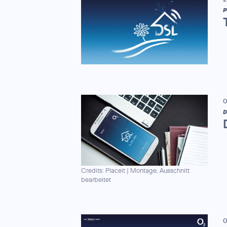
P
0
D
Credits: Placeit
|
Montage, Ausschnitt
bearbeitet
0