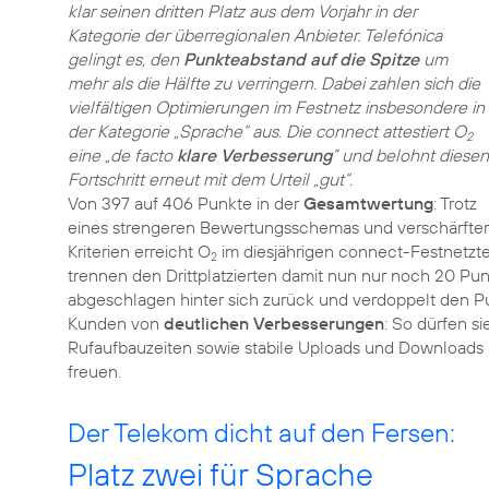
klar seinen dritten Platz aus dem Vorjahr in der
Kategorie der überregionalen Anbieter. Telefónica
gelingt es, den
Punkteabstand auf die Spitze
um
mehr als die Hälfte zu verringern. Dabei zahlen sich die
vielfältigen Optimierungen im Festnetz insbesondere in
der Kategorie „Sprache“ aus. Die connect attestiert O
2
eine „de facto
klare Verbesserung
“ und belohnt diesen
Fortschritt erneut mit dem Urteil „gut“.
Von 397 auf 406 Punkte in der
Gesamtwertung
: Trotz
eines strengeren Bewertungsschemas und verschärfter
Kriterien erreicht O
im diesjährigen connect-Festnetzt
2
trennen den Drittplatzierten damit nun nur noch 20 Punk
abgeschlagen hinter sich zurück und verdoppelt den Pu
Kunden von
deutlichen Verbesserungen
: So dürfen si
Rufaufbauzeiten sowie stabile Uploads und Downloads
freuen.
Der Telekom dicht auf den Fersen:
Platz zwei für Sprache