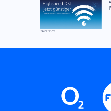
N
Credits: o2