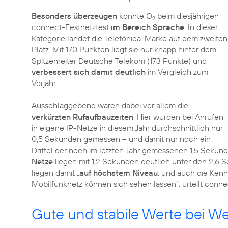
Besonders überzeugen
konnte O
beim diesjährigen
2
connect-Festnetztest
im Bereich Sprache
: In dieser
Kategorie landet die Telefónica-Marke auf dem zweiten
Platz. Mit 170 Punkten liegt sie nur knapp hinter dem
Spitzenreiter Deutsche Telekom (173 Punkte) und
verbessert sich damit deutlich
im Vergleich zum
Vorjahr.
Ausschlaggebend waren dabei vor allem die
verkürzten Rufaufbauzeiten
: Hier wurden bei Anrufen
in eigene IP-Netze in diesem Jahr durchschnittlich nur
0,5 Sekunden gemessen – und damit nur noch ein
Drittel der noch im letzten Jahr gemessenen 1,5 Sekund
Netze
liegen mit 1,2 Sekunden deutlich unter den 2,6 
liegen damit „
auf höchstem Niveau
, und auch die Kenn
Mobilfunknetz können sich sehen lassen“, urteilt conne
Gute und stabile Werte bei W