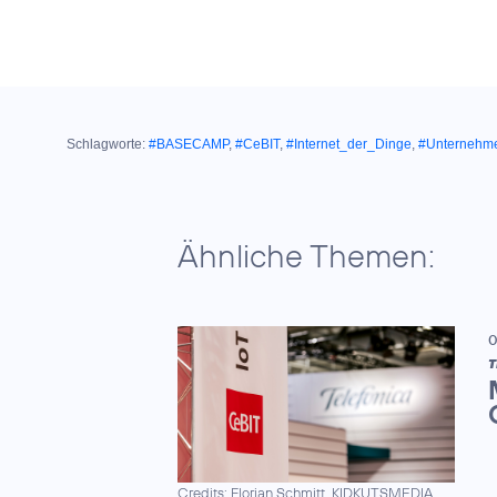
Schlagworte:
#BASECAMP
,
#CeBIT
,
#Internet_der_Dinge
,
#Unternehm
Ähnliche Themen:
0
T
Credits: Florian Schmitt, KIDKUTSMEDIA