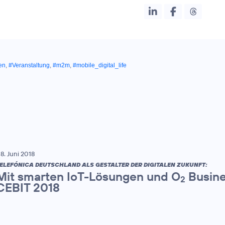
en
,
#Veranstaltung
,
#m2m
,
#mobile_digital_life
8. Juni 2018
ELEFÓNICA DEUTSCHLAND ALS GESTALTER DER DIGITALEN ZUKUNFT:
Mit smarten IoT-Lösungen und O
Busine
2
CEBIT 2018