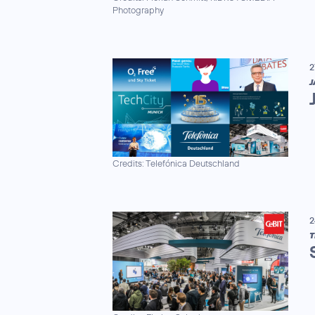
Photography
2
J
Credits: Telefónica Deutschland
2
T