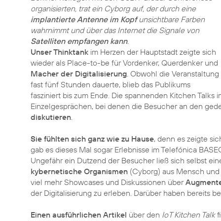
organisierten, trat ein Cyborg auf, der durch eine
implantierte Antenne im Kopf
unsichtbare Farben
wahrnimmt und über das Internet die Signale von
Satelliten empfangen kann
.
Unser Thinktank
im Herzen der Hauptstadt zeigte sich
wieder als Place-to-be für Vordenker, Querdenker und
Macher der Digitalisierung
. Obwohl die Veranstaltung
fast fünf Stunden dauerte, blieb das Publikums
fasziniert bis zum Ende. Die spannenden Kitchen Talks
Einzelgesprächen, bei denen die Besucher an den gede
diskutieren
.
Sie fühlten sich ganz wie zu Hause
, denn es zeigte si
gab es dieses Mal sogar Erlebnisse im Telefónica BASE
Ungefähr ein Dutzend der Besucher ließ sich selbst ei
kybernetische Organismen
(Cyborg) aus Mensch und 
viel mehr Showcases und Diskussionen über
Augmente
der Digitalisierung zu erleben. Darüber haben bereits
Einen ausführlichen Artikel
über den
IoT Kitchen Talk
f