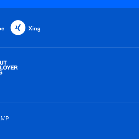
be
Xing
AMP