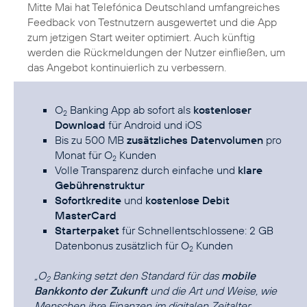
Mitte Mai hat Telefónica Deutschland umfangreiches
Feedback von Testnutzern ausgewertet und die App
zum jetzigen Start weiter optimiert. Auch künftig
werden die Rückmeldungen der Nutzer einfließen, um
das Angebot kontinuierlich zu verbessern.
O
Banking App ab sofort als
kostenloser
2
Download
für Android und iOS
Bis zu 500 MB
zusätzliches Datenvolumen
pro
Monat für O
Kunden
2
Volle Transparenz durch einfache und
klare
Gebührenstruktur
Sofortkredite
und
kostenlose Debit
MasterCard
Starterpaket
für Schnellentschlossene: 2 GB
Datenbonus zusätzlich für O
Kunden
2
„O
Banking setzt den Standard für das
mobile
2
Bankkonto der Zukunft
und die Art und Weise, wie
Menschen ihre Finanzen im digitalen Zeitalter