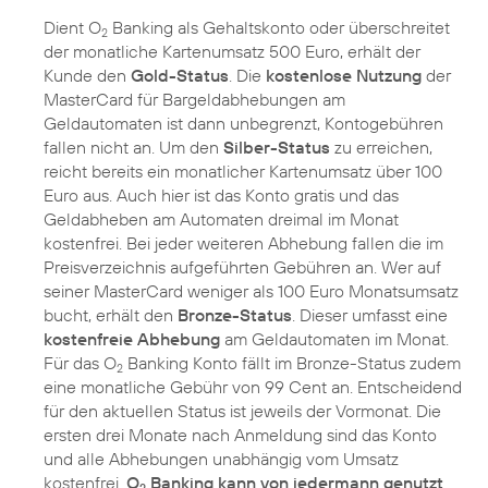
Dient O
Banking als Gehaltskonto oder überschreitet
2
der monatliche Kartenumsatz 500 Euro, erhält der
Kunde den
Gold-Status
. Die
kostenlose Nutzung
der
MasterCard für Bargeldabhebungen am
Geldautomaten ist dann unbegrenzt, Kontogebühren
fallen nicht an. Um den
Silber-Status
zu erreichen,
reicht bereits ein monatlicher Kartenumsatz über 100
Euro aus. Auch hier ist das Konto gratis und das
Geldabheben am Automaten dreimal im Monat
kostenfrei. Bei jeder weiteren Abhebung fallen die im
Preisverzeichnis aufgeführten Gebühren an. Wer auf
seiner MasterCard weniger als 100 Euro Monatsumsatz
bucht, erhält den
Bronze-Status
. Dieser umfasst eine
kostenfreie Abhebung
am Geldautomaten im Monat.
Für das O
Banking Konto fällt im Bronze-Status zudem
2
eine monatliche Gebühr von 99 Cent an. Entscheidend
für den aktuellen Status ist jeweils der Vormonat. Die
ersten drei Monate nach Anmeldung sind das Konto
und alle Abhebungen unabhängig vom Umsatz
kostenfrei.
O
Banking kann von jedermann genutzt
2