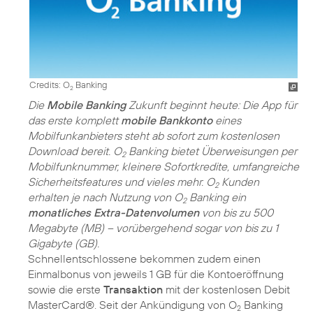
Credits: O
Banking
2
Die
Mobile Banking
Zukunft beginnt heute: Die App für
das erste komplett
mobile Bankkonto
eines
Mobilfunkanbieters steht ab sofort zum kostenlosen
Download bereit. O
Banking bietet Überweisungen per
2
Mobilfunknummer, kleinere Sofortkredite, umfangreiche
Sicherheitsfeatures und vieles mehr. O
Kunden
2
erhalten je nach Nutzung von O
Banking ein
2
monatliches Extra-Datenvolumen
von bis zu 500
Megabyte (MB) – vorübergehend sogar von bis zu 1
Gigabyte (GB).
Schnellentschlossene bekommen zudem einen
Einmalbonus von jeweils 1 GB für die Kontoeröffnung
sowie die erste
Transaktion
mit der kostenlosen Debit
MasterCard®. Seit der Ankündigung von O
Banking
2