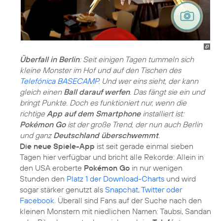
Überfall in Berlin
: Seit einigen Tagen tummeln sich
kleine Monster im Hof und auf den Tischen des
Telefónica BASECAMP
. Und wer eins sieht, der kann
gleich einen
Ball darauf werfen
. Das fängt sie ein und
bringt Punkte. Doch es funktioniert nur, wenn die
richtige
App auf dem Smartphone
installiert ist:
Pokémon Go
ist der große Trend, der nun auch Berlin
und ganz
Deutschland überschwemmt
.
Die neue Spiele-App
ist seit gerade einmal sieben
Tagen hier verfügbar und bricht alle Rekorde: Allein in
den USA eroberte
Pokémon Go
in nur wenigen
Stunden den
Platz 1 der Download-Charts
und wird
sogar stärker genutzt als
Snapchat, Twitter oder
Facebook
. Überall sind Fans auf der Suche nach den
kleinen Monstern mit niedlichen Namen: Taubsi, Sandan