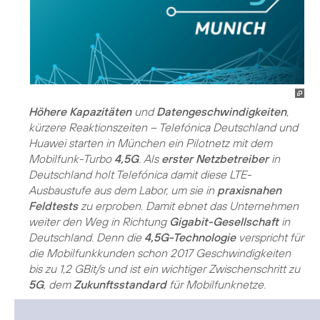
Höhere Kapazitäten
und
Datengeschwindigkeiten
,
kürzere Reaktionszeiten – Telefónica Deutschland und
Huawei starten in München ein Pilotnetz mit dem
Mobilfunk-Turbo
4,5G
. Als
erster Netzbetreiber
in
Deutschland holt Telefónica damit diese LTE-
Ausbaustufe aus dem Labor, um sie in
praxisnahen
Feldtests
zu erproben. Damit ebnet das Unternehmen
weiter den Weg in Richtung
Gigabit-Gesellschaft
in
Deutschland. Denn die
4,5G-Technologie
verspricht für
die Mobilfunkkunden schon 2017 Geschwindigkeiten
bis zu 1,2 GBit/s und ist ein wichtiger Zwischenschritt zu
5G
, dem
Zukunftsstandard
für Mobilfunknetze.