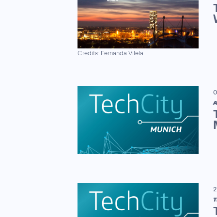
Credits: Fernanda Vilela
0
A
2
T