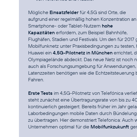
Mögliche
Einsatzfelder
für 4,5G sind Orte, die
aufgrund einer regelmäßig hohen Konzentration an
Smartphone- oder Tablet-Nutzern
hohe
Kapazitäten
erfordern, zum Beispiel Bahnhöfe,
Flughäfen, Stadien und Festivals. Um den für 2017
Mobilfunknetz unter Praxisbedingungen zu testen,
Huawei ein
4,5G-Pilotnetz in München
errichtet,
Olympiagelände abdeckt. Das neue Netz ist noch nic
auch als Forschungsumgebung für Anwendungen,
Latenzzeiten benötigen wie die Echtzeitsteuerung
Fahren.
Erste Tests
im 4,5G-Pilotnetz von Telefónica verli
steht zunächst eine Übertragungsrate von bis zu 400
kontinuierlich gesteigert. Bereits früher im Jahr ge
Laborbedingungen mobile Daten durch Bündelung
zu übertragen. Hier demonstriert Telefonica: Auch wa
Unternehmen optimal für die
Mobilfunkzukunft
ger