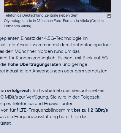
Telefónica Deutschland Zentrale neben dem
Olympiagelände in München Foto: Fernanda Vilela (
Credits:
Fernanda Vilela
)
 geplanten Einsatz der 4,5G-Technologie im
 hat Telefónica zusammen mit dem Technologiepartner
 das den Münchner Norden rund um das
ht für Kunden zugänglich. Es dient mit Blick auf 5G
 die
hohe Übertragungsraten
und geringe
 bei industriellen Anwendungen oder dem vernetzten
efen
erfolgreich
. Im Livebetrieb des Versuchsnetzes
 MBit/s zur Verfügung. Sie wird in der Folgezeit
lang es Telefónica und Huawei, unter
 von fünf LTE-Frequenzbändern mit
bis zu 1,2 GBit/s
s die Frequenzausstattung betrifft, ist das
üstet.