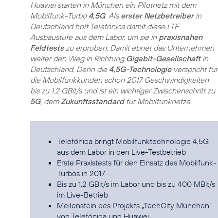
Huawei starten in München ein Pilotnetz mit dem
Mobilfunk-Turbo
4,5G
. Als
erster Netzbetreiber
in
Deutschland holt Telefónica damit diese LTE-
Ausbaustufe aus dem Labor, um sie in
praxisnahen
Feldtests
zu erproben. Damit ebnet das Unternehmen
weiter den Weg in Richtung
Gigabit-Gesellschaft
in
Deutschland. Denn die
4,5G-Technologie
verspricht für
die Mobilfunkkunden schon 2017 Geschwindigkeiten
bis zu 1,2 GBit/s und ist ein wichtiger Zwischenschritt zu
5G
, dem
Zukunftsstandard
für Mobilfunknetze.
Telefónica bringt Mobilfunktechnologie 4,5G
aus dem Labor in den Live-Testbetrieb
Erste Praxistests für den Einsatz des Mobilfunk-
Turbos in 2017
Bis zu 1,2 GBit/s im Labor und bis zu 400 MBit/s
im Live-Betrieb
Meilenstein des Projekts „TechCity München“
von Telefónica und Huawei