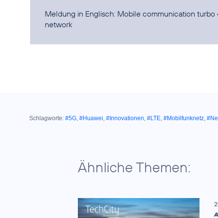
Meldung in Englisch:
Mobile communication turbo 4
network
Schlagworte:
#5G
,
#Huawei
,
#Innovationen
,
#LTE
,
#Mobilfunknetz
,
#Ne
Ähnliche Themen:
2
A