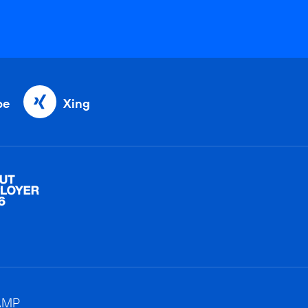
be
Xing
AMP