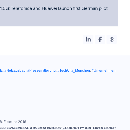
.5G: Telefónica and Huawei launch first German pilot
tz
,
#Netzausbau
,
#Pressemitteilung
,
#TechCity_München
,
#Unternehmen
8. Februar 2018
LLE ERGEBNISSE AUS DEM PROJEKT „TECHCITY“ AUF EINEN BLICK: