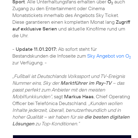
Sport
. Alle Unterhaltungsfans erhalten über
O
auch
2
Zugang zu den Entertainment oder Cinema
Monatstickets innerhalb des Angebots Sky Ticket.
Diese garantieren einen kompletten Monat lang
Zugriff
auf exklusive Serien
und aktuelle Kinofilme rund um
die Uhr.
-
Update 11.01.2017:
Ab sofort steht für
Bestandskunden die Infoseite zum
Sky Angebot von O
2
zur Verfügung. -
„Fußball ist Deutschlands Volkssport und TV-Ereignis
Nummer eins, Sky der
Marktführer im Pay-TV
– das
passt perfekt zum Anbieter mit den meisten
Mobilfunkkunden“
, sagt
Markus Haas
, Chief Operating
Officer bei Telefónica Deutschland.
„Kunden wollen
Inhalte jederzeit, überall, benutzerfreundlich und in
hoher Qualität – wir haben für sie
die besten digitalen
Lösungen
zu Top-Konditionen.“