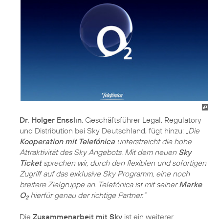
Dr. Holger Ensslin
, Geschäftsführer Legal, Regulatory
und Distribution bei Sky Deutschland, fügt hinzu:
„Die
Kooperation mit Telefónica
unterstreicht die hohe
Attraktivität des Sky Angebots. Mit dem neuen
Sky
Ticket
sprechen wir, durch den flexiblen und sofortigen
Zugriff auf das exklusive Sky Programm, eine noch
breitere Zielgruppe an. Telefónica ist mit seiner
Marke
O
hierfür genau der richtige Partner.“
2
Die
Zusammenarbeit mit Sky
ist ein weiterer