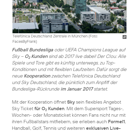
Telefónica Deutschland Zentrale in München (Foto:
FacesByFrank)
Fußball Bundesliga
oder UEFA Champions League auf
Sky –
O
Kunden
sind ab 2017 live dabei! Der Clou: Alle
2
Spiele und Tore gibt es künftig unterwegs, zu Top-
Konditionen und mit flexiblen Laufzeiten. Dafür sorgt die
neue
Kooperation
zwischen Telefónica Deutschland
und Sky Deutschland, die pünktlich zum Anpfiff der
Bundesliga-Rückrunde
im Januar 2017
startet.
Mit der Kooperation öffnet
Sky
sein flexibles Angebot
Sky Ticket
für O
Kunden
. Mit dem Supersport Tages-,
2
Wochen- oder Monatsticket können Fans nicht nur mit
ihren Fußballstars mitfiebern, sie erleben auch
Formel1
,
Handball, Golf, Tennis und weiteren
exklusiven Live-