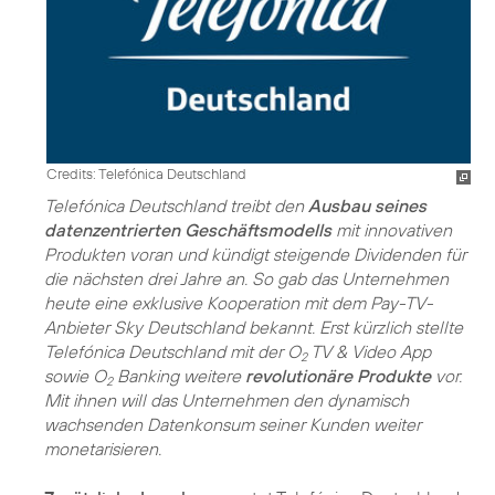
Credits: Telefónica Deutschland
Telefónica Deutschland treibt den
Ausbau seines
datenzentrierten Geschäftsmodells
mit innovativen
Produkten voran und kündigt steigende Dividenden für
die nächsten drei Jahre an. So gab das Unternehmen
heute eine exklusive Kooperation mit dem Pay-TV-
Anbieter Sky Deutschland bekannt. Erst kürzlich stellte
Telefónica Deutschland mit der O
TV & Video App
2
sowie O
Banking weitere
revolutionäre Produkte
vor.
2
Mit ihnen will das Unternehmen den dynamisch
wachsenden Datenkonsum seiner Kunden weiter
monetarisieren.