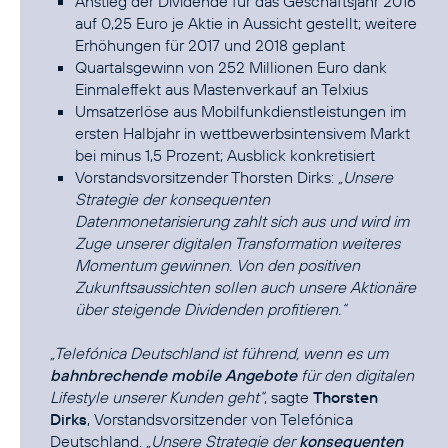
Anstieg der Dividende für das Geschäftsjahr 2016
auf 0,25 Euro je Aktie in Aussicht gestellt; weitere
Erhöhungen für 2017 und 2018 geplant
Quartalsgewinn von 252 Millionen Euro dank
Einmaleffekt aus Mastenverkauf an Telxius
Umsatzerlöse aus Mobilfunkdienstleistungen im
ersten Halbjahr in wettbewerbsintensivem Markt
bei minus 1,5 Prozent; Ausblick konkretisiert
Vorstandsvorsitzender Thorsten Dirks:
„Unsere
Strategie der konsequenten
Datenmonetarisierung zahlt sich aus und wird im
Zuge unserer digitalen Transformation weiteres
Momentum gewinnen. Von den positiven
Zukunftsaussichten sollen auch unsere Aktionäre
über steigende Dividenden profitieren.“
„Telefónica Deutschland ist führend, wenn es um
bahnbrechende mobile Angebote
für den digitalen
Lifestyle unserer Kunden geht“
, sagte
Thorsten
Dirks
, Vorstandsvorsitzender von Telefónica
Deutschland.
„Unsere Strategie der
konsequenten