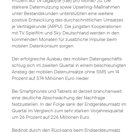
Prozent auf 1,4 Gigabyte (GB) pro Monat
zu. Die
2
stärkere Datennutzung sowie Upselling-Maßnahmen
unter Bestandskunden unterstützten eine weitere
positive Entwicklung des durchschnittlichen Umsatzes
je Vertragskunde (ARPU). Die jüngsten Kooperationen
mit TV Spielfilm und Sky Deutschland werden in den
kommenden Monaten für zusätzliche Impulse beim
mobilen Datenkonsum sorgen.
Der erfolgreiche Ausbau des mobilen Datengeschäfts
schlug sich im zweiten Quartal in einem beschleunigten
Anstieg der mobilen Datenumsätze ohne SMS um 14
Prozent auf 574 Millionen Euro nieder.
Bei Smartphones und Tablets ist derzeit branchenweit
eine deutliche Abschwächung der Nachfrage
festzustellen. In der Folge sank der Endgeräteumsatz im
Quartal im Vergleich zum sehr starken Vorjahresquartal
um 26 Prozent auf 226 Millionen Euro.
Bedingt durch den Rückgang beim Endgeräteumsatz