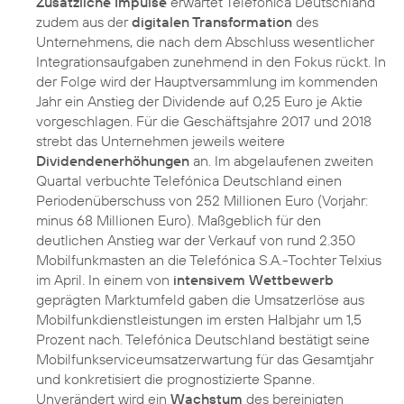
Zusätzliche Impulse
erwartet Telefónica Deutschland
zudem aus der
digitalen Transformation
des
Unternehmens, die nach dem Abschluss wesentlicher
Integrationsaufgaben zunehmend in den Fokus rückt. In
der Folge wird der Hauptversammlung im kommenden
Jahr ein Anstieg der Dividende auf 0,25 Euro je Aktie
vorgeschlagen. Für die Geschäftsjahre 2017 und 2018
strebt das Unternehmen jeweils weitere
Dividendenerhöhungen
an. Im abgelaufenen zweiten
Quartal verbuchte Telefónica Deutschland einen
Periodenüberschuss von 252 Millionen Euro (Vorjahr:
minus 68 Millionen Euro). Maßgeblich für den
deutlichen Anstieg war der Verkauf von rund 2.350
Mobilfunkmasten an die Telefónica S.A.-Tochter Telxius
im April. In einem von
intensivem Wettbewerb
geprägten Marktumfeld gaben die Umsatzerlöse aus
Mobilfunkdienstleistungen im ersten Halbjahr um 1,5
Prozent nach. Telefónica Deutschland bestätigt seine
Mobilfunkserviceumsatzerwartung für das Gesamtjahr
und konkretisiert die prognostizierte Spanne.
Unverändert wird ein
Wachstum
des bereinigten