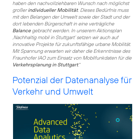
haben den nachvollziehbaren Wunsch nach möglichst
großer
individueller Mobilität
. Dieses Bedürfnis muss
mit den Belangen der Umwelt sowie der Stadt und der
dort lebenden Bürgerschaft in eine verträgliche
Balance
gebracht werden. In unserem Aktionsplan
‚Nachhaltig mobil in Stuttgart‘ setzen wir auch auf
innovative Projekte für zukunftsfähige urbane Mobilität.
Mit Spannung erwarten wir daher die Erkenntnisse des
Fraunhofer IAO zum Einsatz von Mobilfunkdaten für die
Verkehrsplanung in Stuttgart
.“
Potenzial der Datenanalyse für
Verkehr und Umwelt