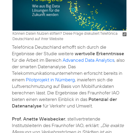
Können Daten Nutzen stiften? Diese Frage diskutiert Telefónica
Deutschland auf ihrer Website
Telefónica Deutschland erhofft sich durch die
Ergebnisse der Studie weitere
wertvolle Erkenntnisse
für die Arbeit im Bereich
Advanced Data Analytics
, also
der smarten Datenanalyse. Das
Telekommunikationsunternehmen erforscht bereits in
einem
Pilotprojekt in Nürnberg
, inwiefern sich die
Luftverschmutzung auf Basis von Mobilfunkdaten
berechnen lässt. Die Ergebnisse des Fraunhofer IAO
bieten einen weiteren Einblick in das
Potenzial der
Datenanalyse
für Verkehr und Umwelt.
Prof. Anette Weisbecker
, stellvertretende
Institutsleiterin des Fraunhofer IAO, erklärt: „
Die exakte
Messung von Verkehrsströmen in Städten ist ein