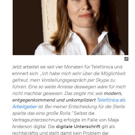
Jetzt arbeitet sie seit vier Monaten für Telefónica und
erinnert sich:
„Ich habe mich sehr über die Möglichkeit
gefreut, mein Vorstellungsgespräch per Skype zu
führen. Eine so weite Anreise deswegen wäre für mich
nicht machbar gewesen. Das zeigte mir, wie
modern,
entgegenkommend und unkompliziert
Telefónica als
Arbeitgeber
ist. Bei meiner Entscheidung für die Stelle
spielte das eine große Rolle.“
Selbst die
Vertragsunterzeichnung erfolgte im Falle von Maija
Anderson digital. Die
digitale Unterschrift
gilt als
rechtskräftig und stellt damit kein Problem dar.