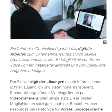
Bei Telefónica Deutschland gehört das
digitale
Arbeiten
zum Unternehmensalltag: Durch flexible
Arbeitszeitmodelle sowie die Möglichkeit von Home
Office können Mitarbeiter jederzeit und von überall ihre
Aufgaben erledigen.
Der Einsatz
digitaler Lösungen
macht Informationen
schnell zugänglich und bietet hohe Transparenz.
Standortübergreifende Meetings finden per
Videokonferenz
oder Skype statt. Diese beiden
Möglichkeiten setzt jetzt auch der Bereich Human
Resources bei Telefónica für
Vorstellungsgespräche