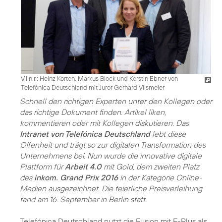
V.l.n.r.: Heinz Korten, Markus Block und Kerstin Ebner von
Telefónica Deutschland mit Juror Gerhard Vilsmeier
Schnell den richtigen Experten unter den Kollegen oder
das richtige Dokument finden. Artikel liken,
kommentieren oder mit Kollegen diskutieren. Das
Intranet von Telefónica Deutschland
lebt diese
Offenheit und trägt so zur digitalen Transformation des
Unternehmens bei. Nun wurde die innovative digitale
Plattform für
Arbeit 4.0
mit Gold, dem zweiten Platz
des
inkom. Grand Prix 2016
in der Kategorie Online-
Medien ausgezeichnet. Die feierliche Preisverleihung
fand am 16. September in Berlin statt.
Telefónica Deutschland nutzt die Fusion mit E-Plus als