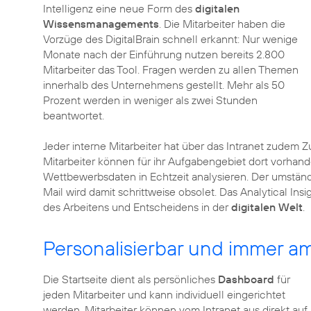
Intelligenz eine neue Form des
digitalen
Wissensmanagements
. Die Mitarbeiter haben die
Vorzüge des DigitalBrain schnell erkannt: Nur wenige
Monate nach der Einführung nutzen bereits 2.800
Mitarbeiter das Tool. Fragen werden zu allen Themen
innerhalb des Unternehmens gestellt. Mehr als 50
Prozent werden in weniger als zwei Stunden
beantwortet.
Jeder interne Mitarbeiter hat über das Intranet zudem
Mitarbeiter können für ihr Aufgabengebiet dort vorha
Wettbewerbsdaten in Echtzeit analysieren. Der umständ
Mail wird damit schrittweise obsolet. Das Analytical In
des Arbeitens und Entscheidens in der
digitalen Welt
.
Personalisierbar und immer am
Die Startseite dient als persönliches
Dashboard
für
jeden Mitarbeiter und kann individuell eingerichtet
werden. Mitarbeiter können vom Intranet aus direkt auf