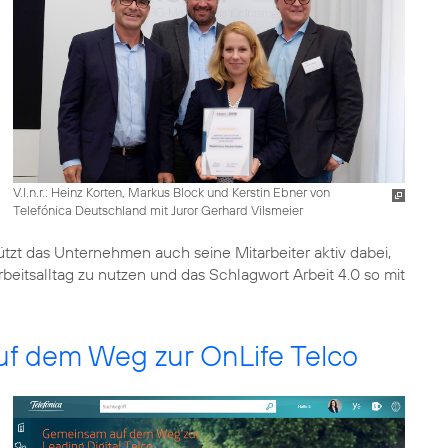
V.l.n.r.: Heinz Korten, Markus Block und Kerstin Ebner von
Telefónica Deutschland mit Juror Gerhard Vilsmeier
tzt das Unternehmen auch seine Mitarbeiter aktiv dabei,
rbeitsalltag zu nutzen und das Schlagwort Arbeit 4.0 so mit
 auf dem Weg zur OnLife Telco