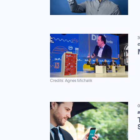
3
C
Credits: Agnes Michalik
0
R