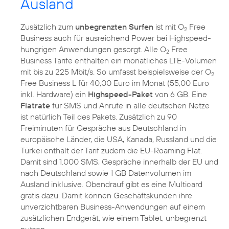
Ausland
Zusätzlich zum
unbegrenzten Surfen
ist mit O
Free
2
Business auch für ausreichend Power bei Highspeed-
hungrigen Anwendungen gesorgt. Alle O
Free
2
Business Tarife enthalten ein monatliches LTE-Volumen
mit bis zu 225 Mbit/s. So umfasst beispielsweise der O
2
Free Business L für 40,00 Euro im Monat (55,00 Euro
inkl. Hardware) ein
Highspeed-Paket
von 6 GB. Eine
Flatrate
für SMS und Anrufe in alle deutschen Netze
ist natürlich Teil des Pakets. Zusätzlich zu 90
Freiminuten für Gespräche aus Deutschland in
europäische Länder, die USA, Kanada, Russland und die
Türkei enthält der Tarif zudem die EU-Roaming Flat.
Damit sind 1.000 SMS, Gespräche innerhalb der EU und
nach Deutschland sowie 1 GB Datenvolumen im
Ausland inklusive. Obendrauf gibt es eine Multicard
gratis dazu. Damit können Geschäftskunden ihre
unverzichtbaren Business-Anwendungen auf einem
zusätzlichen Endgerät, wie einem Tablet, unbegrenzt
nutzen.