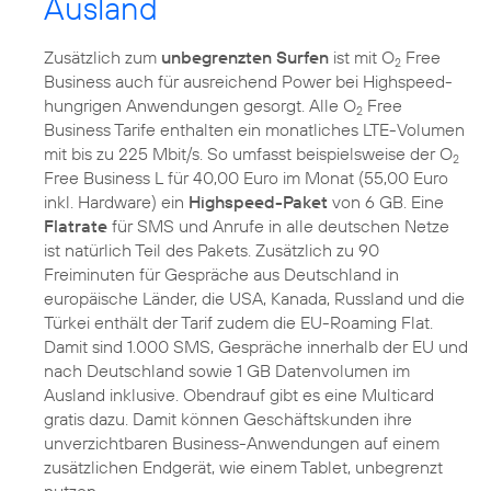
Ausland
Zusätzlich zum
unbegrenzten Surfen
ist mit O
Free
2
Business auch für ausreichend Power bei Highspeed-
hungrigen Anwendungen gesorgt. Alle O
Free
2
Business Tarife enthalten ein monatliches LTE-Volumen
mit bis zu 225 Mbit/s. So umfasst beispielsweise der O
2
Free Business L für 40,00 Euro im Monat (55,00 Euro
inkl. Hardware) ein
Highspeed-Paket
von 6 GB. Eine
Flatrate
für SMS und Anrufe in alle deutschen Netze
ist natürlich Teil des Pakets. Zusätzlich zu 90
Freiminuten für Gespräche aus Deutschland in
europäische Länder, die USA, Kanada, Russland und die
Türkei enthält der Tarif zudem die EU-Roaming Flat.
Damit sind 1.000 SMS, Gespräche innerhalb der EU und
nach Deutschland sowie 1 GB Datenvolumen im
Ausland inklusive. Obendrauf gibt es eine Multicard
gratis dazu. Damit können Geschäftskunden ihre
unverzichtbaren Business-Anwendungen auf einem
zusätzlichen Endgerät, wie einem Tablet, unbegrenzt
nutzen.