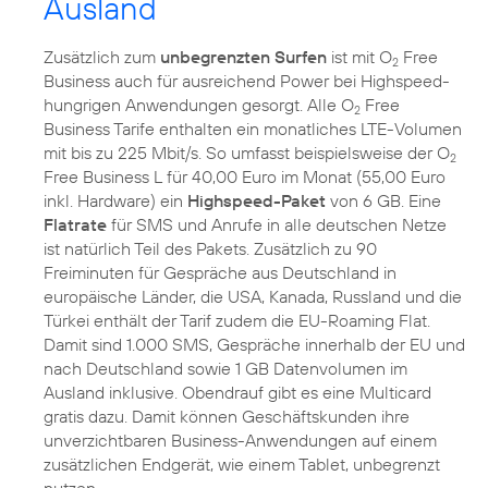
Ausland
Zusätzlich zum
unbegrenzten Surfen
ist mit O
Free
2
Business auch für ausreichend Power bei Highspeed-
hungrigen Anwendungen gesorgt. Alle O
Free
2
Business Tarife enthalten ein monatliches LTE-Volumen
mit bis zu 225 Mbit/s. So umfasst beispielsweise der O
2
Free Business L für 40,00 Euro im Monat (55,00 Euro
inkl. Hardware) ein
Highspeed-Paket
von 6 GB. Eine
Flatrate
für SMS und Anrufe in alle deutschen Netze
ist natürlich Teil des Pakets. Zusätzlich zu 90
Freiminuten für Gespräche aus Deutschland in
europäische Länder, die USA, Kanada, Russland und die
Türkei enthält der Tarif zudem die EU-Roaming Flat.
Damit sind 1.000 SMS, Gespräche innerhalb der EU und
nach Deutschland sowie 1 GB Datenvolumen im
Ausland inklusive. Obendrauf gibt es eine Multicard
gratis dazu. Damit können Geschäftskunden ihre
unverzichtbaren Business-Anwendungen auf einem
zusätzlichen Endgerät, wie einem Tablet, unbegrenzt
nutzen.