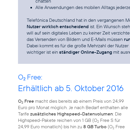
chatten
Alle Anwendungen des mobilen Alltags jederze
Telefónica Deutschland hat in den vergangenen 
Nutzer wirklich entscheidend
ist. Ein Wunsch steh
will auf sein digitales Leben zu keiner Zeit verzic
das Versenden von Bildern und E-Mails müssen
ru
Dabei kommt es für die große Mehrzahl der Nutzer n
wichtiger ist ein
ständiger Online-Zugang
mit ausr
O
Free:
2
Erhältlich ab 5. Oktober 2016
O
Free
macht dies bereits ab einem Preis von 24,99
2
Euro pro Monat möglich. Je nach Bedarf enthalten alle
Tarife
zusätzliches Highspeed-Datenvolumen
: Die
Highspeed-Pakete reichen von 1 GB (O
Free S für
2
24,99 Euro monatlich) bis hin zu
8 GB Turbo
(O
Free
2