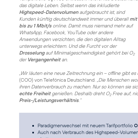
2
das digitale Leben. Selbst wenn das inkludierte
Highspeed-Datenvolumen
aufgebraucht ist, sind
Kunden künftig deutschlandweit immer und überall
mit
bis zu 1 Mbit/s
online. Damit muss niemand mehr auf
WhatsApp, Facebook, YouTube oder andere
Anwendungen verzichten, die den digitalen Alltag
unterwegs erleichtern. Und die Furcht vor der
Drosselung
auf Minimalgeschwindigkeit gehört bei O
2
der
Vergangenheit
an.
„Wir läuten eine neue Zeitrechnung ein – offline gibt es 
(COO) von Telefónica Deutschland.
„Die Menschen wo
ihren Datenverbrauch zu machen. Nur so können sie sic
echte Freiheit
genießen. Deshalb dreht O
Free auf, ni
2
Preis-/Leistungsverhältnis
.“
Paradigmenwechsel mit neuem Tarifportfolio
O
Auch nach Verbrauch des Highspeed-Volumen