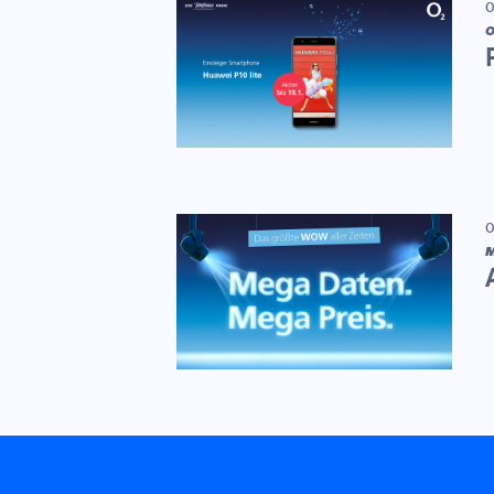
0
O
0
M