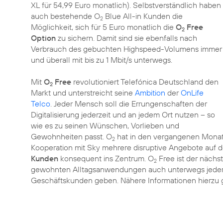
XL für 54,99 Euro monatlich). Selbstverständlich haben
auch bestehende O
Blue All-in Kunden die
2
Möglichkeit, sich für 5 Euro monatlich die
O
Free
2
Option
zu sichern. Damit sind sie ebenfalls nach
Verbrauch des gebuchten Highspeed-Volumens immer
und überall mit bis zu 1 Mbit/s unterwegs.
Mit
O
Free
revolutioniert Telefónica Deutschland den
2
Markt und unterstreicht seine
Ambition
der
OnLife
Telco
. Jeder Mensch soll die Errungenschaften der
Digitalisierung jederzeit und an jedem Ort nutzen – so
wie es zu seinen Wünschen, Vorlieben und
Gewohnheiten passt. O
hat in den vergangenen Monat
2
Kooperation mit Sky mehrere disruptive Angebote auf 
Kunden
konsequent ins Zentrum. O
Free ist der nächst
2
gewohnten Alltagsanwendungen auch unterwegs jeder
Geschäftskunden geben. Nähere Informationen hierzu g