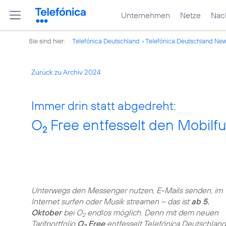
Unternehmen
Netze
Nach
Sie sind hier:
Telefónica Deutschland
Telefónica Deutschland Ne
Zurück zu Archiv 2024
Immer drin statt abgedreht:
O
Free entfesselt den Mobilf
2
Unterwegs den Messenger nutzen, E-Mails senden, im
Internet surfen oder Musik streamen – das ist
ab 5.
Oktober
bei O
endlos möglich. Denn mit dem neuen
2
Tarifportfolio
O
Free
entfesselt Telefónica Deutschland