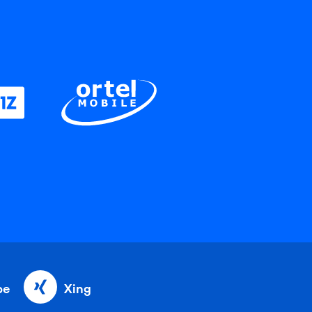
be
Xing