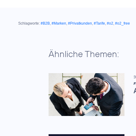
Schlagworte:
#B2B
,
#Marken
,
#Privatkunden
,
#Tarife
,
#o2
,
#o2_free
Ähnliche Themen:
3
F