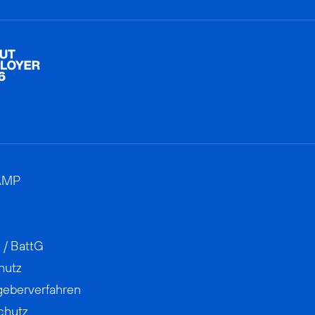
AMP
 / BattG
hutz
geberverfahren
chutz