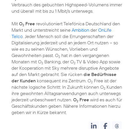
Verbrauch des gebuchten Highspeed-Volumens immer
und überall mit bis zu 1 Mbit/s unterwegs.
Mit
O
Free
revolutioniert Telefónica Deutschland den
2
Markt und unterstreicht seine
Ambition
der
OnLife
Telco
. Jeder Mensch soll die Errungenschaften der
Digitalisierung jederzeit und an jedem Ort nutzen – so
wie es zu seinen Wünschen, Vorlieben und
Gewohnheiten passt. O
hat in den vergangenen
2
Monaten mit O
Banking, der O
TV & Video App sowie
2
2
der Kooperation mit Sky mehrere disruptive Angebote
auf den Markt gebracht. Sie rücken
die Bedürfnisse
der Kunden
konsequent ins Zentrum. O
Free ist der
2
nächste logische Schritt: In Zukunft können O
Kunden
2
ihre gewohnten Alltagsanwendungen auch unterwegs
jederzeit unbeschwert nutzen.
O
Free
wird es auch für
2
Geschäftskunden geben. Nähere Informationen hierzu
geben wir in Kürze bekannt.