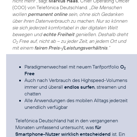
nicht mehr“,
sagt
Markus Haas
, Chief Operating Officer
(COO) von Telefónica Deutschland.
„Die Menschen
wollen
permanent online
sein, ohne sich Gedanken
über ihren Datenverbrauch zu machen. Nur so können
sie sich jederzeit komfortabel in der digitalen Welt
bewegen und
echte Freiheit
genießen. Deshalb dreht
O
Free auf, nicht ab – zu jeder Zeit, an jedem Ort und
2
mit einem
fairen Preis-/Leistungsverhältnis
.“
Paradigmenwechsel mit neuem Tarifportfolio
O
2
Free
Auch nach Verbrauch des Highspeed-Volumens
immer und überall
endlos surfen
, streamen und
chatten
Alle Anwendungen des mobilen Alltags jederzeit
unendlich verfügbar
Telefónica Deutschland hat in den vergangenen
Monaten umfassend untersucht, was
für
Smartphone-Nutzer wirklich entscheidend
ist. Ein