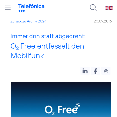
Zurück zu Archiv 2024
20.09.2016
Immer drin statt abgedreht:
O
Free entfesselt den
2
Mobilfunk