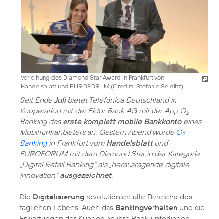
Verleihung des Diamond Star Award in Frankfurt von
Handelsblatt und EUROFORUM (
Credits: Stefanie Seidlitz
)
Seit Ende
Juli
bietet Telefónica Deutschland in
Kooperation mit der Fidor Bank AG mit der App O
2
Banking das
erste komplett mobile Bankkonto
eines
Mobilfunkanbieters an. Gestern Abend wurde
O
2
Banking
in Frankfurt vom
Handelsblatt
und
EUROFORUM mit dem Diamond Star in der Kategorie
„Digital Retail Banking“ als „herausragende digitale
Innovation“
ausgezeichnet
.
Die
Digitalisierung
revolutioniert alle Bereiche des
täglichen Lebens. Auch das
Bankingverhalten
und die
Erwartungen der Kunden an ihre Bank unterliegen