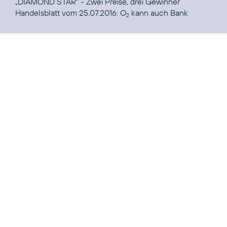
„DIAMOND STAR“ - Zwei Preise, drei Gewinner
Handelsblatt vom 25.07.2016:
O
kann auch Bank
2