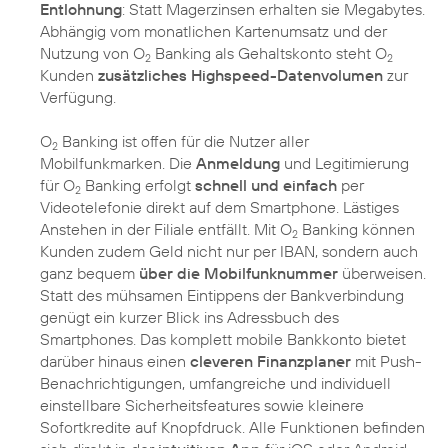
Entlohnung
: Statt Magerzinsen erhalten sie Megabytes.
Abhängig vom monatlichen Kartenumsatz und der
Nutzung von O
Banking als Gehaltskonto steht O
2
2
Kunden
zusätzliches Highspeed-Datenvolumen
zur
Verfügung.
O
Banking ist offen für die Nutzer aller
2
Mobilfunkmarken. Die
Anmeldung
und Legitimierung
für O
Banking erfolgt
schnell und einfach
per
2
Videotelefonie direkt auf dem Smartphone. Lästiges
Anstehen in der Filiale entfällt. Mit O
Banking können
2
Kunden zudem Geld nicht nur per IBAN, sondern auch
ganz bequem
über die Mobilfunknummer
überweisen.
Statt des mühsamen Eintippens der Bankverbindung
genügt ein kurzer Blick ins Adressbuch des
Smartphones. Das komplett mobile Bankkonto bietet
darüber hinaus einen
cleveren Finanzplaner
mit Push-
Benachrichtigungen, umfangreiche und individuell
einstellbare Sicherheitsfeatures sowie kleinere
Sofortkredite auf Knopfdruck. Alle Funktionen befinden