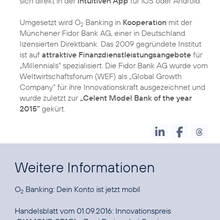
sich direkt in der
intuitiven App
für iOS oder Android.
Umgesetzt wird O
Banking in
Kooperation
mit der
2
Münchener Fidor Bank AG, einer in Deutschland
lizensierten Direktbank. Das 2009 gegründete Institut
ist auf
attraktive Finanzdienstleistungsangebote
für
„Millennials“ spezialisiert. Die Fidor Bank AG wurde vom
Weltwirtschaftsforum (WEF) als „Global Growth
Company“ für ihre Innovationskraft ausgezeichnet und
wurde zuletzt zur
„Celent Model Bank of the year
2015“
gekürt.
Weitere Informationen
O
Banking:
Dein Konto ist jetzt mobil
2
Handelsblatt vom 01.09.2016:
Innovationspreis