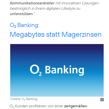
Kommunikationsanbieter
mit innovativen Lösungen
bestmöglich in ihrem digitalen Lifestyle zu
unterstützen
.“
O
Banking:
2
Megabytes statt Magerzinsen
Credits: O
Banking
2
O
Kunden profitieren von einer
zeitgemäßen
2