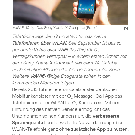
VoWiFi-fähig: Das Sony Xperia X Compact (Foto: )
Telefónica legt den Grundstein für das native
Telefonieren über WLAN
. Seit September ist das so
genannte
Voice over WiFi
(VoWifi) für O
2
Vertragskunden verfügbar – in einem ersten Schritt mit
dem Sony Xperia X Compact, seit dem 24. Oktober
auch mit allen iPhones der 6er und neuen 7er Serie.
Weitere
VoWifi
-fähige Endgeräte sollen in den
kommenden Monaten folgen.
Bereits 2015 führte Telefónica als erster deutscher
Mobilfunkanbieter mit der O
Message+Call App das
2
Telefonieren über WLAN für O
Kunden ein. Mit der
2
Einführung des nativen Service ermöglicht das
Unternehmen seinen Kunden nun, die
verbesserte
Sprachqualität
und erweiterte Netzabdeckung über
WLAN-Telefonie ganz
ohne zusätzliche App
zu nutzen.