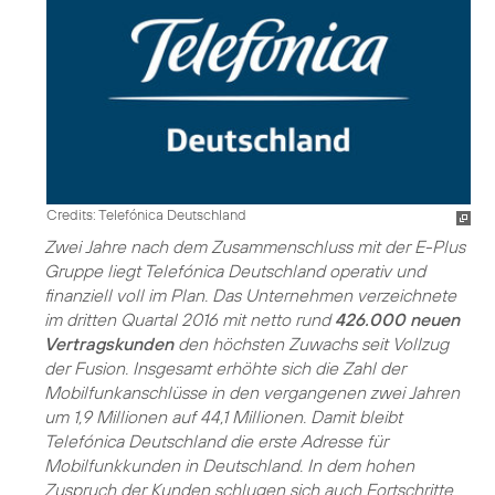
Credits: Telefónica Deutschland
Zwei Jahre nach dem Zusammenschluss mit der E-Plus
Gruppe liegt Telefónica Deutschland operativ und
finanziell voll im Plan. Das Unternehmen verzeichnete
im dritten Quartal 2016 mit netto rund
426.000 neuen
Vertragskunden
den höchsten Zuwachs seit Vollzug
der Fusion. Insgesamt erhöhte sich die Zahl der
Mobilfunkanschlüsse in den vergangenen zwei Jahren
um 1,9 Millionen auf 44,1 Millionen. Damit bleibt
Telefónica Deutschland die erste Adresse für
Mobilfunkkunden in Deutschland. In dem hohen
Zuspruch der Kunden schlugen sich auch Fortschritte