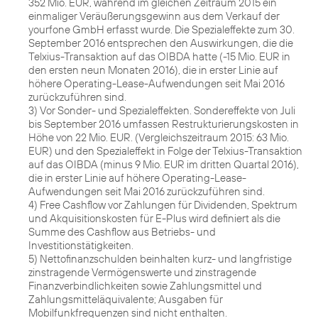
352 Mio. EUR, während im gleichen Zeitraum 2015 ein
einmaliger Veräußerungsgewinn aus dem Verkauf der
yourfone GmbH erfasst wurde. Die Spezialeffekte zum 30.
September 2016 entsprechen den Auswirkungen, die die
Telxius-Transaktion auf das OIBDA hatte (-15 Mio. EUR in
den ersten neun Monaten 2016), die in erster Linie auf
höhere Operating-Lease-Aufwendungen seit Mai 2016
zurückzuführen sind.
3) Vor Sonder- und Spezialeffekten. Sondereffekte von Juli
bis September 2016 umfassen Restrukturierungskosten in
Höhe von 22 Mio. EUR. (Vergleichszeitraum 2015: 63 Mio.
EUR) und den Spezialeffekt in Folge der Telxius-Transaktion
auf das OIBDA (minus 9 Mio. EUR im dritten Quartal 2016),
die in erster Linie auf höhere Operating-Lease-
Aufwendungen seit Mai 2016 zurückzuführen sind.
4) Free Cashflow vor Zahlungen für Dividenden, Spektrum
und Akquisitionskosten für E-Plus wird definiert als die
Summe des Cashflow aus Betriebs- und
Investitionstätigkeiten.
5) Nettofinanzschulden beinhalten kurz- und langfristige
zinstragende Vermögenswerte und zinstragende
Finanzverbindlichkeiten sowie Zahlungsmittel und
Zahlungsmitteläquivalente; Ausgaben für
Mobilfunkfrequenzen sind nicht enthalten.