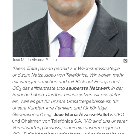
José María Álvarez-Pallete
"Diese
Ziele
passen perfekt zur Wachstumsstrategie
und zum Netzausbau von Telefónica: Wir wollen mehr
mit weniger erreichen und mit Blick auf Energie und
CO
das effizienteste und
sauberste Netzwerk
in der
2
Branche haben. Darüber hinaus setzen wir uns dafür
ein, weil es gut für unsere Umsatzergebnisse ist, für
unsere Kunden, ihre Familien und für künftige
Generationen"
, sagt
José María Álvarez-Pallete
, CEO
und Chairman von Telefónica S.A.
"Wir sind uns unserer
Verantwortung bewusst, einerseits unseren eigenen
CO
-Fußabdruck
zu verkleinern und andererseits mit