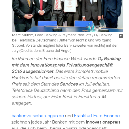
Marc Mumm, Lead Banking & Payment Products / O
Banking
2
bei Telefónica Deutschland (Dritter von rechts) und Wolfgang
Strobel, Vorstandsmitglied fidor Bank (Zweiter von rechts) mit der
Jury (
Credits: Jens Braune del Angel
)
Im Rahmen der Euro Finance Week wurde
O
Banking
2
mit dem Innovationspreis Privatkundengeschäft
2016 ausgezeichnet
. Das erste komplett mobile
Bankkonto hat damit bereits den dritten renommierten
Preis seit dem Start des
Services
im Juli erhalten.
Telefónica Deutschland nahm den Preis gemeinsam mit
seinem Partner, der Fidor Bank in Frankfurt a. M.
entgegen.
bankenversicherungen.de
und
Frankfurt Euro Finance
zeichnen jedes Jahr Banken mit dem
Innovationspreis
aus, die sich beim Thema Privatkundengeschäft