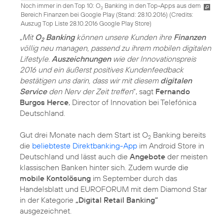
Noch immer in den Top 10: O
Banking in den Top-Apps aus dem
2
Bereich Finanzen bei Google Play (Stand: 28.10.2016) (
Credits:
Auszug Top Liste 28.10.2016 Google Play Store
)
„
Mit
O
Banking
können unsere Kunden ihre
Finanzen
2
völlig neu managen, passend zu ihrem mobilen digitalen
Lifestyle.
Auszeichnungen
wie der Innovationspreis
2016 und ein äußerst positives Kundenfeedback
bestätigen uns darin, dass wir mit diesem
digitalen
Service
den Nerv der Zeit treffen
“, sagt
Fernando
Burgos Herce
, Director of Innovation bei Telefónica
Deutschland.
Gut drei Monate nach dem Start ist O
Banking bereits
2
die
beliebteste Direktbanking-App
im Android Store in
Deutschland und lässt auch die
Angebote
der meisten
klassischen Banken hinter sich. Zudem wurde die
mobile Kontolösung
im September durch das
Handelsblatt und EUROFORUM mit dem Diamond Star
in der Kategorie
„Digital Retail Banking“
ausgezeichnet.