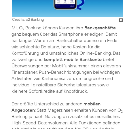
Credits: o2 Banking
Mit O
Banking können Kunden ihre
Bankgeschäfte
2
ganz bequem über das Smartphone erledigen. Damit
hat langes Warten am Bankschalter ebenso ein Ende
wie schlechte Beratung, hohe Kosten für die
Kontoführung und umständliches Online-Banking. Das
vollwertige und
komplett mobile Bankkonto
bietet
Überweisungen per Mobilfunknummer, einen cleveren
Finanzplaner, Push-Benachrichtigungen bei wichtigen
Aktivitäten wie Kartenumsätzen, umfangreiche und
individuell einstellbare Sicherheitsfeatures sowie
kleinere Sofortkredite auf Knopfdruck.
Der größte Unterschied zu anderen
mobilen
Angeboten
: Statt Magerzinsen erhalten Kunden von O
2
Banking je nach Nutzung ein zusätzliches monatliches
High-Speed-Datenvolumen. Alle Funktionen befinden
sich direkt in der intuitiven
App
für iOS und Android.