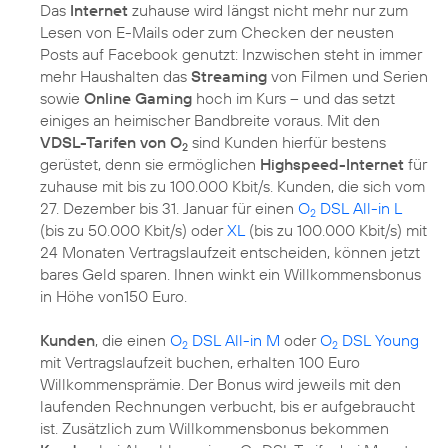
Das
Internet
zuhause wird längst nicht mehr nur zum
Lesen von E-Mails oder zum Checken der neusten
Posts auf Facebook genutzt: Inzwischen steht in immer
mehr Haushalten das
Streaming
von Filmen und Serien
sowie
Online Gaming
hoch im Kurs – und das setzt
einiges an heimischer Bandbreite voraus. Mit den
VDSL-Tarifen von O
sind Kunden hierfür bestens
2
gerüstet, denn sie ermöglichen
Highspeed-Internet
für
zuhause mit bis zu 100.000 Kbit/s. Kunden, die sich vom
27. Dezember bis 31. Januar für einen
O
DSL All-in L
2
(bis zu 50.000 Kbit/s) oder
XL
(bis zu 100.000 Kbit/s) mit
24 Monaten Vertragslaufzeit entscheiden, können jetzt
bares Geld sparen. Ihnen winkt ein Willkommensbonus
in Höhe von150 Euro.
Kunden
, die einen
O
DSL All-in M
oder
O
DSL Young
2
2
mit Vertragslaufzeit buchen, erhalten 100 Euro
Willkommensprämie. Der Bonus wird jeweils mit den
laufenden Rechnungen verbucht, bis er aufgebraucht
ist. Zusätzlich zum Willkommensbonus bekommen