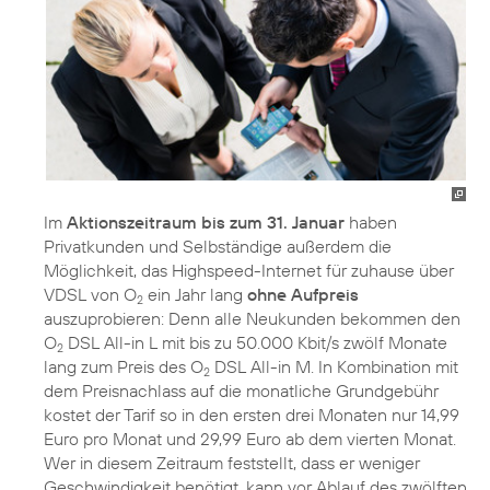
Im
Aktionszeitraum bis zum 31. Januar
haben
Privatkunden und Selbständige außerdem die
Möglichkeit, das Highspeed-Internet für zuhause über
VDSL von O
ein Jahr lang
ohne Aufpreis
2
auszuprobieren: Denn alle Neukunden bekommen den
O
DSL All-in L mit bis zu 50.000 Kbit/s zwölf Monate
2
lang zum Preis des O
DSL All-in M. In Kombination mit
2
dem Preisnachlass auf die monatliche Grundgebühr
kostet der Tarif so in den ersten drei Monaten nur 14,99
Euro pro Monat und 29,99 Euro ab dem vierten Monat.
Wer in diesem Zeitraum feststellt, dass er weniger
Geschwindigkeit benötigt, kann vor Ablauf des zwölften