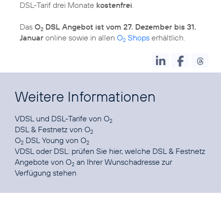
DSL-Tarif drei Monate
kostenfrei
.
Das
O
DSL Angebot ist vom 27. Dezember bis 31.
2
Januar
online sowie in allen
O
Shops
erhältlich.
2
Weitere Informationen
VDSL und DSL-Tarife
von O
2
DSL & Festnetz
von O
2
O
DSL Young
von O
2
2
VDSL oder DSL: prüfen Sie
hier
, welche DSL & Festnetz
Angebote von O
an Ihrer Wunschadresse zur
2
Verfügung stehen