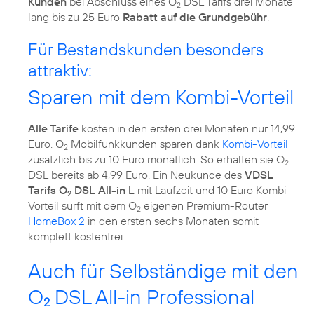
Kunden
bei Abschluss eines O
DSL Tarifs drei Monate
2
lang bis zu 25 Euro
Rabatt auf die Grundgebühr
.
Für Bestandskunden besonders
attraktiv:
Sparen mit dem Kombi-Vorteil
Alle Tarife
kosten in den ersten drei Monaten nur 14,99
Euro. O
Mobilfunkkunden sparen dank
Kombi-Vorteil
2
zusätzlich bis zu 10 Euro monatlich. So erhalten sie O
2
DSL bereits ab 4,99 Euro. Ein Neukunde des
VDSL
Tarifs O
DSL All-in L
mit Laufzeit und 10 Euro Kombi-
2
Vorteil surft mit dem O
eigenen Premium-Router
2
HomeBox 2
in den ersten sechs Monaten somit
komplett kostenfrei.
Auch für Selbständige mit den
O
DSL All-in Professional
2