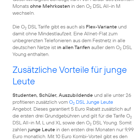
Monats
ohne Mehrkosten
in den O
DSL All-in M
2
wechseln.
Die O
DSL Tarife gibt es auch als
Flex-Variante
und
2
damit ohne Mindestlaufzeit. Eine Allnet-Flat zum
unbegrenzten Telefonieren aus dem Festnetz in alle
deutschen Netze ist
in allen Tarifen
außer dem O
DSL
2
Young enthalten.
Zusätzliche Vorteile für junge
Leute
Studenten, Schüler, Auszubildende
und alle unter 26
profitieren zusätzlich vom
O
DSL Junge Leute
2
Angebot. Dieses garantiert 5 Euro Rabatt zusätzlich auf
die ersten drei Grundgebühren und gilt für die Tarife O
2
DSL All-in M, L und XL sowie den O
DSL Young. Somit
2
zahlen
junge Leute
in den ersten drei Monaten nur 9,99
Euro monatlich. Mit 10 Euro Kombi-Vorteil gibt es den