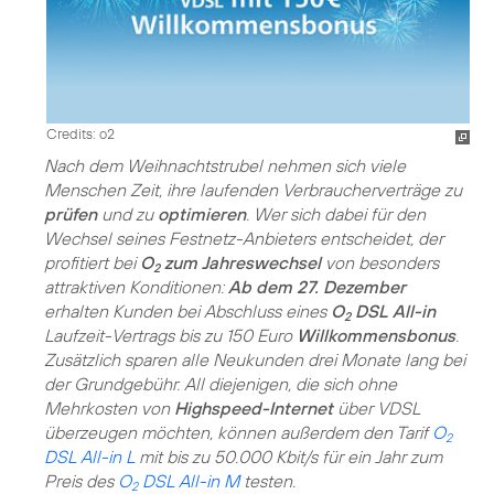
Credits: o2
Nach dem Weihnachtstrubel nehmen sich viele
Menschen Zeit, ihre laufenden Verbraucherverträge zu
prüfen
und zu
optimieren
. Wer sich dabei für den
Wechsel seines Festnetz-Anbieters entscheidet, der
profitiert bei
O
zum Jahreswechsel
von besonders
2
attraktiven Konditionen:
Ab dem 27. Dezember
erhalten Kunden bei Abschluss eines
O
DSL All-in
2
Laufzeit-Vertrags bis zu 150 Euro
Willkommensbonus
.
Zusätzlich sparen alle Neukunden drei Monate lang bei
der Grundgebühr. All diejenigen, die sich ohne
Mehrkosten von
Highspeed-Internet
über VDSL
überzeugen möchten, können außerdem den Tarif
O
2
DSL All-in L
mit bis zu 50.000 Kbit/s für ein Jahr zum
Preis des
O
DSL All-in M
testen.
2