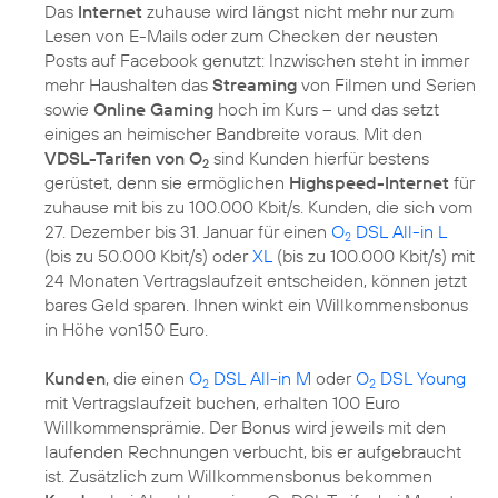
Das
Internet
zuhause wird längst nicht mehr nur zum
Lesen von E-Mails oder zum Checken der neusten
Posts auf Facebook genutzt: Inzwischen steht in immer
mehr Haushalten das
Streaming
von Filmen und Serien
sowie
Online Gaming
hoch im Kurs – und das setzt
einiges an heimischer Bandbreite voraus. Mit den
VDSL-Tarifen von O
sind Kunden hierfür bestens
2
gerüstet, denn sie ermöglichen
Highspeed-Internet
für
zuhause mit bis zu 100.000 Kbit/s. Kunden, die sich vom
27. Dezember bis 31. Januar für einen
O
DSL All-in L
2
(bis zu 50.000 Kbit/s) oder
XL
(bis zu 100.000 Kbit/s) mit
24 Monaten Vertragslaufzeit entscheiden, können jetzt
bares Geld sparen. Ihnen winkt ein Willkommensbonus
in Höhe von150 Euro.
Kunden
, die einen
O
DSL All-in M
oder
O
DSL Young
2
2
mit Vertragslaufzeit buchen, erhalten 100 Euro
Willkommensprämie. Der Bonus wird jeweils mit den
laufenden Rechnungen verbucht, bis er aufgebraucht
ist. Zusätzlich zum Willkommensbonus bekommen