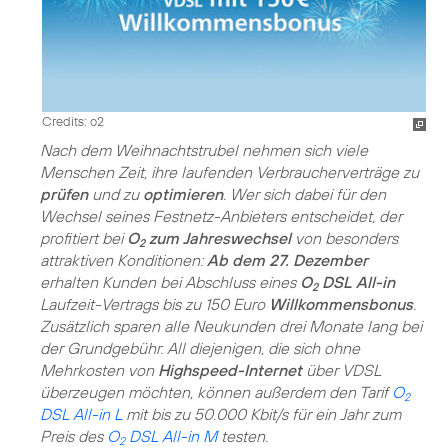
Credits: o2
Nach dem Weihnachtstrubel nehmen sich viele
Menschen Zeit, ihre laufenden Verbraucherverträge zu
prüfen
und zu
optimieren
. Wer sich dabei für den
Wechsel seines Festnetz-Anbieters entscheidet, der
profitiert bei
O
zum Jahreswechsel
von besonders
2
attraktiven Konditionen:
Ab dem 27. Dezember
erhalten Kunden bei Abschluss eines
O
DSL All-in
2
Laufzeit-Vertrags bis zu 150 Euro
Willkommensbonus
.
Zusätzlich sparen alle Neukunden drei Monate lang bei
der Grundgebühr. All diejenigen, die sich ohne
Mehrkosten von
Highspeed-Internet
über VDSL
überzeugen möchten, können außerdem den Tarif
O
2
DSL All-in L
mit bis zu 50.000 Kbit/s für ein Jahr zum
Preis des
O
DSL All-in M
testen.
2