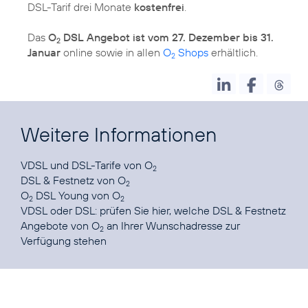
DSL-Tarif drei Monate
kostenfrei
.
Das
O
DSL Angebot ist vom 27. Dezember bis 31.
2
Januar
online sowie in allen
O
Shops
erhältlich.
2
Weitere Informationen
VDSL und DSL-Tarife
von O
2
DSL & Festnetz
von O
2
O
DSL Young
von O
2
2
VDSL oder DSL: prüfen Sie
hier
, welche DSL & Festnetz
Angebote von O
an Ihrer Wunschadresse zur
2
Verfügung stehen