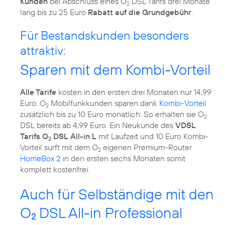
Kunden
bei Abschluss eines O
DSL Tarifs drei Monate
2
lang bis zu 25 Euro
Rabatt auf die Grundgebühr
.
Für Bestandskunden besonders
attraktiv:
Sparen mit dem Kombi-Vorteil
Alle Tarife
kosten in den ersten drei Monaten nur 14,99
Euro. O
Mobilfunkkunden sparen dank
Kombi-Vorteil
2
zusätzlich bis zu 10 Euro monatlich. So erhalten sie O
2
DSL bereits ab 4,99 Euro. Ein Neukunde des
VDSL
Tarifs O
DSL All-in L
mit Laufzeit und 10 Euro Kombi-
2
Vorteil surft mit dem O
eigenen Premium-Router
2
HomeBox 2
in den ersten sechs Monaten somit
komplett kostenfrei.
Auch für Selbständige mit den
O
DSL All-in Professional
2