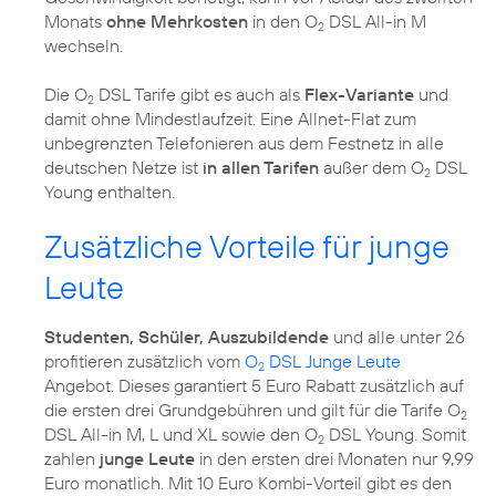
Monats
ohne Mehrkosten
in den O
DSL All-in M
2
wechseln.
Die O
DSL Tarife gibt es auch als
Flex-Variante
und
2
damit ohne Mindestlaufzeit. Eine Allnet-Flat zum
unbegrenzten Telefonieren aus dem Festnetz in alle
deutschen Netze ist
in allen Tarifen
außer dem O
DSL
2
Young enthalten.
Zusätzliche Vorteile für junge
Leute
Studenten, Schüler, Auszubildende
und alle unter 26
profitieren zusätzlich vom
O
DSL Junge Leute
2
Angebot. Dieses garantiert 5 Euro Rabatt zusätzlich auf
die ersten drei Grundgebühren und gilt für die Tarife O
2
DSL All-in M, L und XL sowie den O
DSL Young. Somit
2
zahlen
junge Leute
in den ersten drei Monaten nur 9,99
Euro monatlich. Mit 10 Euro Kombi-Vorteil gibt es den