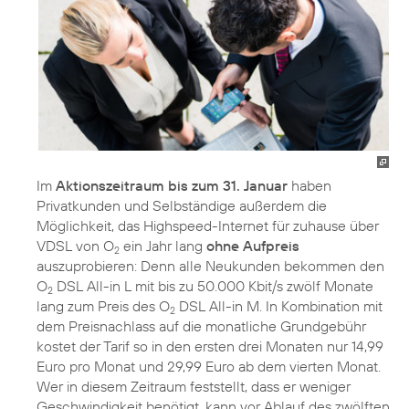
Im
Aktionszeitraum bis zum 31. Januar
haben
Privatkunden und Selbständige außerdem die
Möglichkeit, das Highspeed-Internet für zuhause über
VDSL von O
ein Jahr lang
ohne Aufpreis
2
auszuprobieren: Denn alle Neukunden bekommen den
O
DSL All-in L mit bis zu 50.000 Kbit/s zwölf Monate
2
lang zum Preis des O
DSL All-in M. In Kombination mit
2
dem Preisnachlass auf die monatliche Grundgebühr
kostet der Tarif so in den ersten drei Monaten nur 14,99
Euro pro Monat und 29,99 Euro ab dem vierten Monat.
Wer in diesem Zeitraum feststellt, dass er weniger
Geschwindigkeit benötigt, kann vor Ablauf des zwölften