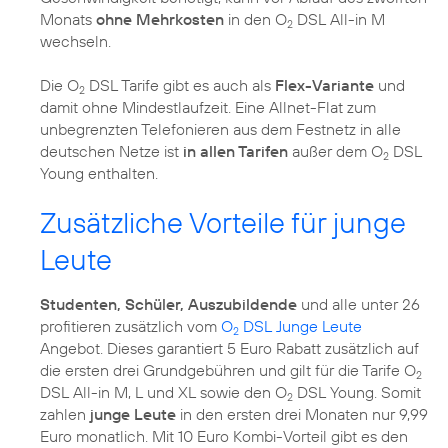
Monats
ohne Mehrkosten
in den O
DSL All-in M
2
wechseln.
Die O
DSL Tarife gibt es auch als
Flex-Variante
und
2
damit ohne Mindestlaufzeit. Eine Allnet-Flat zum
unbegrenzten Telefonieren aus dem Festnetz in alle
deutschen Netze ist
in allen Tarifen
außer dem O
DSL
2
Young enthalten.
Zusätzliche Vorteile für junge
Leute
Studenten, Schüler, Auszubildende
und alle unter 26
profitieren zusätzlich vom
O
DSL Junge Leute
2
Angebot. Dieses garantiert 5 Euro Rabatt zusätzlich auf
die ersten drei Grundgebühren und gilt für die Tarife O
2
DSL All-in M, L und XL sowie den O
DSL Young. Somit
2
zahlen
junge Leute
in den ersten drei Monaten nur 9,99
Euro monatlich. Mit 10 Euro Kombi-Vorteil gibt es den