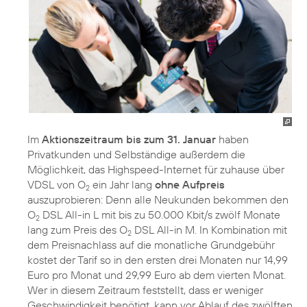
Im
Aktionszeitraum bis zum 31. Januar
haben
Privatkunden und Selbständige außerdem die
Möglichkeit, das Highspeed-Internet für zuhause über
VDSL von O
ein Jahr lang
ohne Aufpreis
2
auszuprobieren: Denn alle Neukunden bekommen den
O
DSL All-in L mit bis zu 50.000 Kbit/s zwölf Monate
2
lang zum Preis des O
DSL All-in M. In Kombination mit
2
dem Preisnachlass auf die monatliche Grundgebühr
kostet der Tarif so in den ersten drei Monaten nur 14,99
Euro pro Monat und 29,99 Euro ab dem vierten Monat.
Wer in diesem Zeitraum feststellt, dass er weniger
Geschwindigkeit benötigt, kann vor Ablauf des zwölften