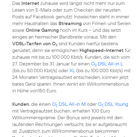
Das
Internet
zuhause wird längst nicht mehr nur zum
Lesen von E-Mails oder zum Checken der neusten
Posts auf Facebook genutzt: Inzwischen steht in immer
mehr Haushalten das
Streaming
von Filmen und Serien
sowie
Online Gaming
hoch im Kurs – und das setzt
einiges an heimischer Bandbreite voraus. Mit den
VDSL-Tarifen von O
sind Kunden hierfür bestens
2
gerüstet, denn sie ermöglichen
Highspeed-Internet
für
zuhause mit bis zu 100.000 Kbit/s. Kunden, die sich vom
27. Dezember bis 31. Januar für einen
O
DSL All-in L
2
(bis zu 50.000 Kbit/s) oder
XL
(bis zu 100.000 Kbit/s) mit
24 Monaten Vertragslaufzeit entscheiden, können jetzt
bares Geld sparen. Ihnen winkt ein Willkommensbonus
in Höhe von150 Euro.
Kunden
, die einen
O
DSL All-in M
oder
O
DSL Young
2
2
mit Vertragslaufzeit buchen, erhalten 100 Euro
Willkommensprämie. Der Bonus wird jeweils mit den
laufenden Rechnungen verbucht, bis er aufgebraucht
ist. Zusätzlich zum Willkommensbonus bekommen