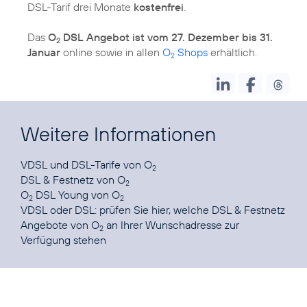
DSL-Tarif drei Monate
kostenfrei
.
Das
O
DSL Angebot ist vom 27. Dezember bis 31.
2
Januar
online sowie in allen
O
Shops
erhältlich.
2
Weitere Informationen
VDSL und DSL-Tarife
von O
2
DSL & Festnetz
von O
2
O
DSL Young
von O
2
2
VDSL oder DSL: prüfen Sie
hier
, welche DSL & Festnetz
Angebote von O
an Ihrer Wunschadresse zur
2
Verfügung stehen