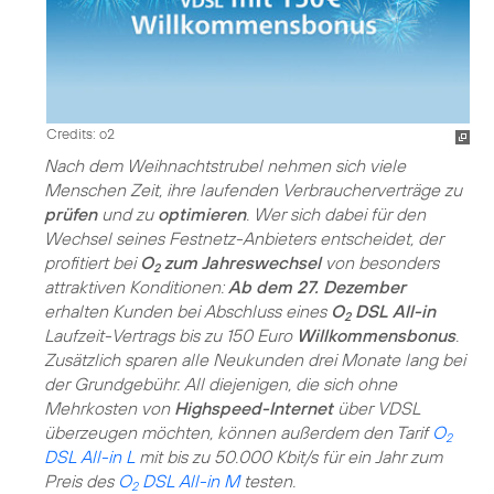
Credits: o2
Nach dem Weihnachtstrubel nehmen sich viele
Menschen Zeit, ihre laufenden Verbraucherverträge zu
prüfen
und zu
optimieren
. Wer sich dabei für den
Wechsel seines Festnetz-Anbieters entscheidet, der
profitiert bei
O
zum Jahreswechsel
von besonders
2
attraktiven Konditionen:
Ab dem 27. Dezember
erhalten Kunden bei Abschluss eines
O
DSL All-in
2
Laufzeit-Vertrags bis zu 150 Euro
Willkommensbonus
.
Zusätzlich sparen alle Neukunden drei Monate lang bei
der Grundgebühr. All diejenigen, die sich ohne
Mehrkosten von
Highspeed-Internet
über VDSL
überzeugen möchten, können außerdem den Tarif
O
2
DSL All-in L
mit bis zu 50.000 Kbit/s für ein Jahr zum
Preis des
O
DSL All-in M
testen.
2