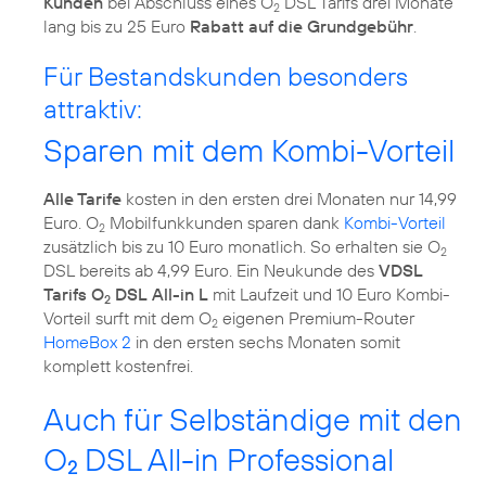
Kunden
bei Abschluss eines O
DSL Tarifs drei Monate
2
lang bis zu 25 Euro
Rabatt auf die Grundgebühr
.
Für Bestandskunden besonders
attraktiv:
Sparen mit dem Kombi-Vorteil
Alle Tarife
kosten in den ersten drei Monaten nur 14,99
Euro. O
Mobilfunkkunden sparen dank
Kombi-Vorteil
2
zusätzlich bis zu 10 Euro monatlich. So erhalten sie O
2
DSL bereits ab 4,99 Euro. Ein Neukunde des
VDSL
Tarifs O
DSL All-in L
mit Laufzeit und 10 Euro Kombi-
2
Vorteil surft mit dem O
eigenen Premium-Router
2
HomeBox 2
in den ersten sechs Monaten somit
komplett kostenfrei.
Auch für Selbständige mit den
O
DSL All-in Professional
2