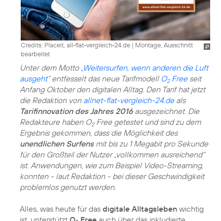
Credits: Placeit, all-flat-vergleich-24.de
|
Montage, Ausschnitt
bearbeitet
Unter dem Motto
„Weitersurfen, wenn anderen die Luft
ausgeht“
entfesselt das neue Tarifmodell
O
Free
seit
2
Anfang Oktober den digitalen Alltag. Den Tarif hat jetzt
die Redaktion von
allnet-flat-vergleich-24.de
als
Tarifinnovation des Jahres 2016
ausgezeichnet. Die
Redakteure haben O
Free getestet und sind zu dem
2
Ergebnis gekommen, dass die Möglichkeit des
unendlichen Surfens
mit bis zu 1 Megabit pro Sekunde
für den Großteil der Nutzer „vollkommen ausreichend“
ist. Anwendungen, wie zum Beispiel Video-Streaming,
konnten - laut Redaktion - bei dieser Geschwindigkeit
problemlos genutzt werden.
Alles, was heute für das
digitale Alltagsleben
wichtig
ist, unterstützt
O
Free
auch über das inkludierte