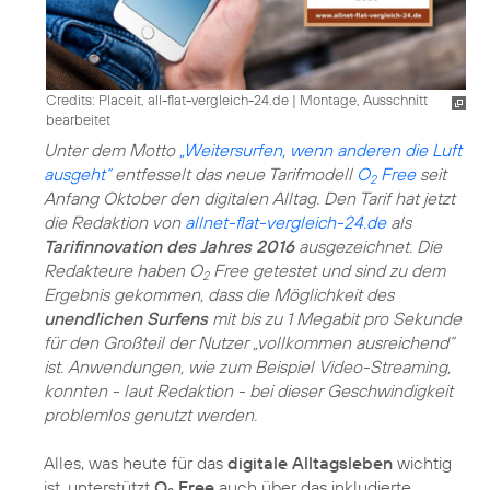
Credits: Placeit, all-flat-vergleich-24.de
|
Montage, Ausschnitt
bearbeitet
Unter dem Motto
„Weitersurfen, wenn anderen die Luft
ausgeht“
entfesselt das neue Tarifmodell
O
Free
seit
2
Anfang Oktober den digitalen Alltag. Den Tarif hat jetzt
die Redaktion von
allnet-flat-vergleich-24.de
als
Tarifinnovation des Jahres 2016
ausgezeichnet. Die
Redakteure haben O
Free getestet und sind zu dem
2
Ergebnis gekommen, dass die Möglichkeit des
unendlichen Surfens
mit bis zu 1 Megabit pro Sekunde
für den Großteil der Nutzer „vollkommen ausreichend“
ist. Anwendungen, wie zum Beispiel Video-Streaming,
konnten - laut Redaktion - bei dieser Geschwindigkeit
problemlos genutzt werden.
Alles, was heute für das
digitale Alltagsleben
wichtig
ist, unterstützt
O
Free
auch über das inkludierte