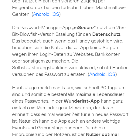
oder nutzt einfach den sicheren Zugang per
Fingerabdruck bei den fortschrittlichen Marshmallow-
Geräten. (
Android
,
iOS
)
Die Passwort-Manager-App
„mSecure“
nutzt die 256-
Bit-Blowfish-Verschlüsselung für den
Datenschutz
.
Das bedeutet, auch wenn das Handy gestohlen wird,
brauchen sich die Nutzer dieser App keine Sorgen
wegen ihren Login-Daten zu Websites, Bankkonten
oder sonstigem zu machen. Die
Selbstzerstörungsfunktion wird aktiviert, sobald Hacker
versuchen das Passwort zu erraten. (
Android
,
iOS
)
Heutzutage merkt man kaum, wie schnell 90 Tage um
sind und somit die bestenfalls maximale Lebensdauer
eines Passwortes. In der
Wunderlist-App
kann ganz
einfach ein Reminder gesetzt werden, der daran
erinnert, dass es mal wieder Zeit für ein neues Passwort
ist. Natürlich kann die App auch an andere wichtige
Events und Geburtstage erinnern. Durch die
Eingruppierung der Notizen, ist der
Nutzer optimal