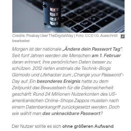
Credits: Pixabay User TheDigitalWay
|
Foto: CC0 1.0, Ausschnitt
bearbeitet
Morgen ist der nationale
„Ändere dein Passwort Tag“
.
Seit fünf Jahren werden die Menschen
am 1. Februar
daran erinnert, ihre persönlichen Daten besser zu
schützen. 2012 riefen erstmals die Technik-Blogs
Gizmodo und Lifehacker zum „Change your Password“-
Day auf. Ein
besonderes Ereignis
hatte zu dem
Zeitpunkt das Bewusstsein für die Datensicherheit
geschärft: Rund 24 Millionen Nutzerkonten des US-
amerikanischen Online-Shops Zappos mussten nach
einem Datenbankangriff zurückgesetzt werden. Doch
wie wählt man
das unknackbare Passwort
?
Der Nutzer sollte es sich
ohne größeren Aufwand