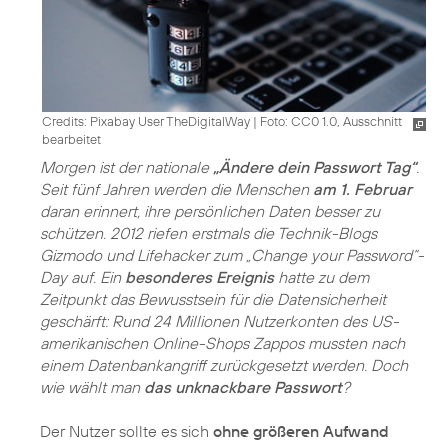
Credits: Pixabay User TheDigitalWay
|
Foto: CC0 1.0, Ausschnitt
bearbeitet
Morgen ist der nationale
„Ändere dein Passwort Tag“
.
Seit fünf Jahren werden die Menschen
am 1. Februar
daran erinnert, ihre persönlichen Daten besser zu
schützen. 2012 riefen erstmals die Technik-Blogs
Gizmodo und Lifehacker zum „Change your Password“-
Day auf. Ein
besonderes Ereignis
hatte zu dem
Zeitpunkt das Bewusstsein für die Datensicherheit
geschärft: Rund 24 Millionen Nutzerkonten des US-
amerikanischen Online-Shops Zappos mussten nach
einem Datenbankangriff zurückgesetzt werden. Doch
wie wählt man
das unknackbare Passwort
?
Der Nutzer sollte es sich
ohne größeren Aufwand