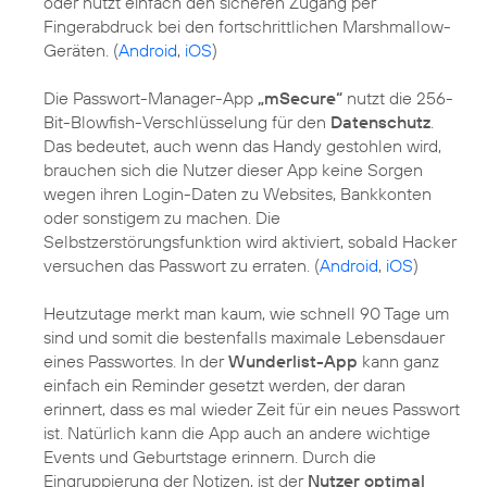
oder nutzt einfach den sicheren Zugang per
Fingerabdruck bei den fortschrittlichen Marshmallow-
Geräten. (
Android
,
iOS
)
Die Passwort-Manager-App
„mSecure“
nutzt die 256-
Bit-Blowfish-Verschlüsselung für den
Datenschutz
.
Das bedeutet, auch wenn das Handy gestohlen wird,
brauchen sich die Nutzer dieser App keine Sorgen
wegen ihren Login-Daten zu Websites, Bankkonten
oder sonstigem zu machen. Die
Selbstzerstörungsfunktion wird aktiviert, sobald Hacker
versuchen das Passwort zu erraten. (
Android
,
iOS
)
Heutzutage merkt man kaum, wie schnell 90 Tage um
sind und somit die bestenfalls maximale Lebensdauer
eines Passwortes. In der
Wunderlist-App
kann ganz
einfach ein Reminder gesetzt werden, der daran
erinnert, dass es mal wieder Zeit für ein neues Passwort
ist. Natürlich kann die App auch an andere wichtige
Events und Geburtstage erinnern. Durch die
Eingruppierung der Notizen, ist der
Nutzer optimal