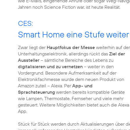
wie E-Mails, eingehende Anrufe oder sogar Weg-Navigati
Jahren noch Science Fiction war, ist heute Realität.
CES:
Smart Home eine Stufe weiter
Zwar liegt der
Hauptfokus der Messe
weiterhin auf der
Unterhaltungselektronik, allerdings rückt das
Ziel der
Aussteller
– sämtliche Bereiche des Lebens zu
digitalisieren und zu vernetzen
– weiter in den
Vordergrund. Besondere Aufmerksamkeit auf der
Elektronikfachmesse wurde dem neuen Produkt von
Amazon zuteil – Alexa. Per
App- und
Sprachsteuerung
werden bereits kompatible Geräte
wie Lampen, Thermostate, Fernseher und viele mehr
gesteuert. Weitere Möglichkeiten bietet auch die Alexa
App.
Stück für Stück werden durch Aktualisierungen über d