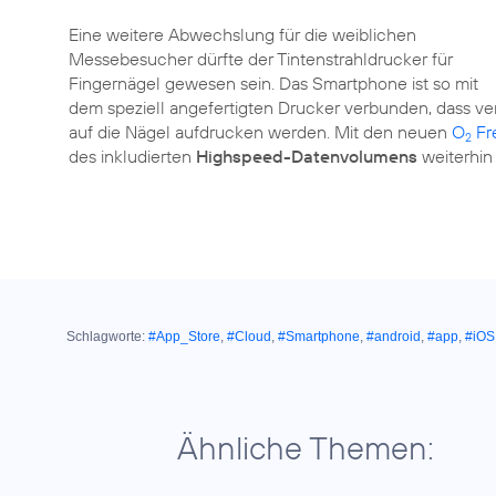
Eine weitere Abwechslung für die weiblichen
Messebesucher dürfte der Tintenstrahldrucker für
Fingernägel gewesen sein. Das Smartphone ist so mit
dem speziell angefertigten Drucker verbunden, dass v
auf die Nägel aufdrucken werden. Mit den neuen
O
Fre
2
des inkludierten
Highspeed-Datenvolumens
weiterhin 
Schlagworte:
#App_Store
,
#Cloud
,
#Smartphone
,
#android
,
#app
,
#iOS
Ähnliche Themen: