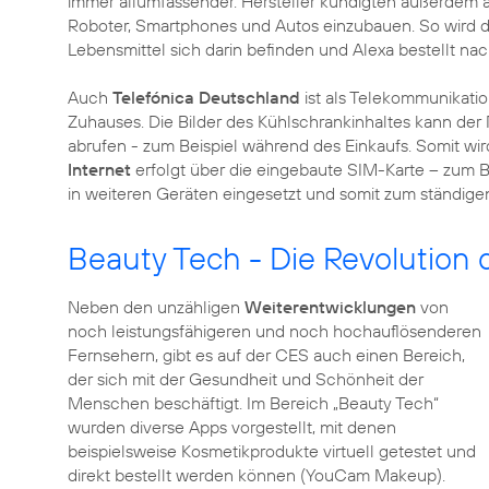
immer allumfassender. Hersteller kündigten außerdem an
Roboter, Smartphones und Autos einzubauen. So wird d
Lebensmittel sich darin befinden und Alexa bestellt n
Auch
Telefónica Deutschland
ist als Telekommunikatio
Zuhauses. Die Bilder des Kühlschrankinhaltes kann der
abrufen - zum Beispiel während des Einkaufs. Somit wir
Internet
erfolgt über die eingebaute SIM-Karte – zum Be
in weiteren Geräten eingesetzt und somit zum ständig
Beauty Tech - Die Revolution
Neben den unzähligen
Weiterentwicklungen
von
noch leistungsfähigeren und noch hochauflösenderen
Fernsehern, gibt es auf der CES auch einen Bereich,
der sich mit der Gesundheit und Schönheit der
Menschen beschäftigt. Im Bereich „Beauty Tech“
wurden diverse Apps vorgestellt, mit denen
beispielsweise Kosmetikprodukte virtuell getestet und
direkt bestellt werden können (YouCam Makeup).