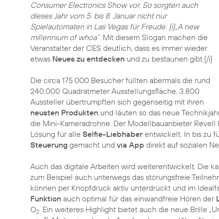
Consumer Electronics Show vor. So sorgten auch
dieses Jahr vom 5. bis 8. Januar nicht nur
Spielautomaten in Las Vegas für Freude. {i}„A new
millennium of whoa“
. Mit diesem Slogan machen die
Veranstalter der CES deutlich, dass es immer wieder
etwas
Neues zu entdecken
und zu bestaunen gibt.{/i}
Die circa 175.000 Besucher füllten abermals die rund
240.000 Quadratmeter Ausstellungsfläche. 3.800
Aussteller übertrumpften sich gegenseitig mit ihren
neusten Produkten
und läuten so das neue Technikjahr 
die Mini-Kameradrohne. Der Modellbauanbieter Revell 
Lösung für alle
Selfie-Liebhaber
entwickelt. In bis zu
Steuerung
gemacht und
via App
direkt auf sozialen 
Auch das digitale Arbeiten wird weiterentwickelt. Die
zum Beispiel auch unterwegs das störungsfreie Teiln
können per Knopfdruck aktiv unterdrückt und im Idealfa
Funktion
auch optimal für das einwandfreie Hören der
O
. Ein weiteres Highlight bietet auch die neue Brille 
2