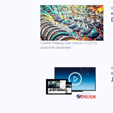
0
D
Credits: Pixabay User cuncon
|
CC0 1.0,
Ausschnitt bearbeitet
0
U