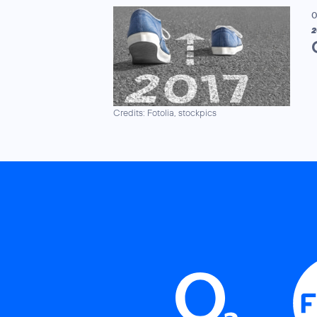
0
2
Credits: Fotolia, stockpics