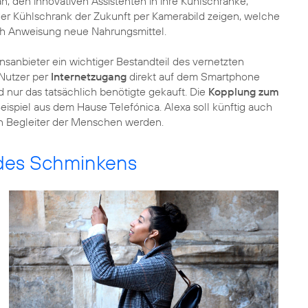
, den innovativen Assistenten in ihre Kühlschränke,
er Kühlschrank der Zukunft per Kamerabild zeigen, welche
ach Anweisung neue Nahrungsmittel.
nsanbieter ein wichtiger Bestandteil des vernetzten
 Nutzer per
Internetzugang
direkt auf dem Smartphone
d nur das tatsächlich benötigte gekauft. Die
Kopplung zum
ispiel aus dem Hause Telefónica. Alexa soll künftig auch
en Begleiter der Menschen werden.
 des Schminkens