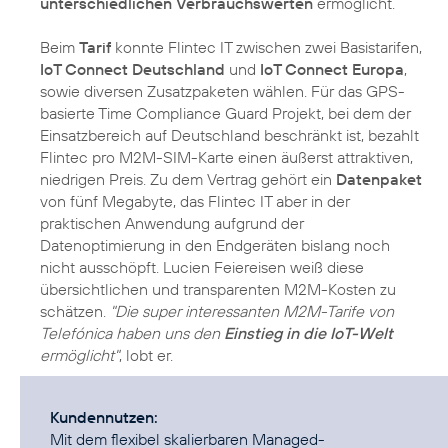
unterschiedlichen Verbrauchswerten
ermöglicht.
Beim
Tarif
konnte Flintec IT zwischen zwei Basistarifen,
IoT Connect Deutschland
und
IoT Connect Europa
,
sowie diversen Zusatzpaketen wählen. Für das GPS-
basierte Time Compliance Guard Projekt, bei dem der
Einsatzbereich auf Deutschland beschränkt ist, bezahlt
Flintec pro M2M-SIM-Karte einen äußerst attraktiven,
niedrigen Preis. Zu dem Vertrag gehört ein
Datenpaket
von fünf Megabyte, das Flintec IT aber in der
praktischen Anwendung aufgrund der
Datenoptimierung in den Endgeräten bislang noch
nicht ausschöpft. Lucien Feiereisen weiß diese
übersichtlichen und transparenten M2M-Kosten zu
schätzen.
"Die super interessanten M2M-Tarife von
Telefónica haben uns den
Einstieg in die IoT-Welt
ermöglicht"
, lobt er.
Kundennutzen:
Mit dem flexibel skalierbaren Managed-